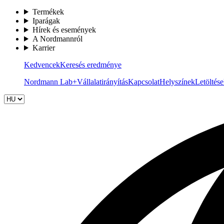
Termékek
Iparágak
Hírek és események
A Nordmannról
Karrier
Kedvencek
Keresés eredménye
Nordmann Lab+
Vállalatirányítás
Kapcsolat
Helyszínek
Letöltés