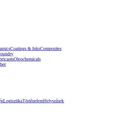
amics
Coatings & Inks
Composites
oundry
bricants
Oleochemicals
ber
ég
Logisztika
Történelem
Helyszínek