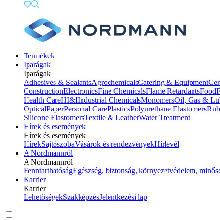
Termékek
Iparágak
Iparágak
Adhesives & Sealants
Agrochemicals
Catering & Equipment
Cer
Construction
Electronics
Fine Chemicals
Flame Retardants
Food
F
Health Care
HI&I
Industrial Chemicals
Monomers
Oil, Gas & Lu
Optical
Paper
Personal Care
Plastics
Polyurethane Elastomers
Rub
Silicone Elastomers
Textile & Leather
Water Treatment
Hírek és események
Hírek és események
Hírek
Sajtószoba
Vásárok és rendezvények
Hírlevél
A Nordmannról
A Nordmannról
Fenntarthatóság
Egészség, biztonság, környezetvédelem, minős
Karrier
Karrier
Lehetőségek
Szakképzés
Jelentkezési lap