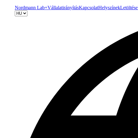
Nordmann Lab+
Vállalatirányítás
Kapcsolat
Helyszínek
Letöltés