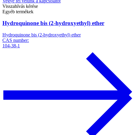
Vegye fel velünk a kapcsolatot
Visszahívás kérése
Egyéb termékek
Hydroquinone bis (2-hydroxyethyl) ether
Hydroquinone bis (2-hydroxyethyl) ether
CAS number:
104-38-1