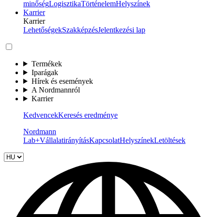
minőség
Logisztika
Történelem
Helyszínek
Karrier
Karrier
Lehetőségek
Szakképzés
Jelentkezési lap
Termékek
Iparágak
Hírek és események
A Nordmannról
Karrier
Kedvencek
Keresés eredménye
Nordmann
Lab+
Vállalatirányítás
Kapcsolat
Helyszínek
Letöltések