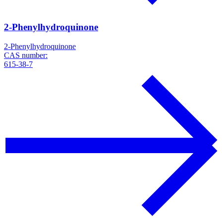
2-Phenylhydroquinone
2-Phenylhydroquinone
CAS number:
615-38-7