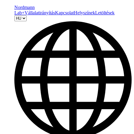
Nordmann
Lab+
Vállalatirányítás
Kapcsolat
Helyszínek
Letöltések