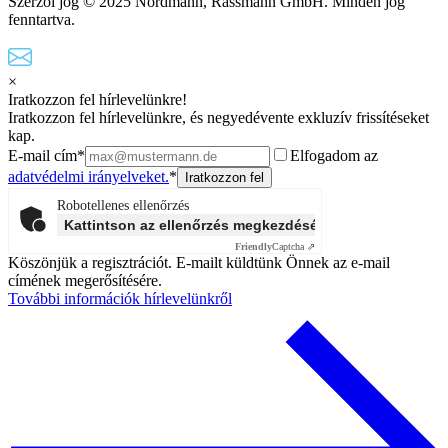
Szerzői jog © 2025 Nordmann, Rassmann GmbH. Minden jog
fenntartva.
×
Iratkozzon fel hírlevelünkre!
Iratkozzon fel hírlevelünkre, és negyedévente exkluzív frissítéseket
kap.
E-mail cím*
Elfogadom az
adatvédelmi irányelveket.
*
Robotellenes ellenőrzés
Kattintson az ellenőrzés megkezdéséhez
Friendly
Captcha ⇗
Köszönjük a regisztrációt. E-mailt küldtünk Önnek az e-mail
címének megerősítésére.
További információk hírlevelünkről