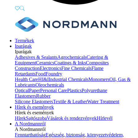
Termékek
Iparágak
Iparágak
Adhesives & Sealants
Agrochemicals
Catering &
Equipment
Ceramics
Coatings & Inks
Composites
Construction
Electronics
Fine Chemicals
Flame
Retardants
Food
Foundry
Health Care
HI&I
Industrial Chemicals
Monomers
Oil, Gas &
Lubricants
Oleochemicals
Optical
Paper
Personal Care
Plastics
Polyurethane
Elastomers
Rubber
Silicone Elastomers
Textile & Leather
Water Treatment
Hírek és események
Hírek és események
Hírek
Sajtószoba
Vásárok és rendezvények
Hírlevél
A Nordmannról
A Nordmannról
Fenntarthatóság
Egészség, biztonság, környezetvédelem,