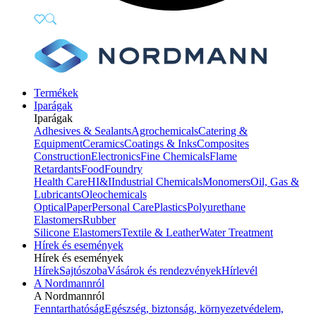
Termékek
Iparágak
Iparágak
Adhesives & Sealants
Agrochemicals
Catering &
Equipment
Ceramics
Coatings & Inks
Composites
Construction
Electronics
Fine Chemicals
Flame
Retardants
Food
Foundry
Health Care
HI&I
Industrial Chemicals
Monomers
Oil, Gas &
Lubricants
Oleochemicals
Optical
Paper
Personal Care
Plastics
Polyurethane
Elastomers
Rubber
Silicone Elastomers
Textile & Leather
Water Treatment
Hírek és események
Hírek és események
Hírek
Sajtószoba
Vásárok és rendezvények
Hírlevél
A Nordmannról
A Nordmannról
Fenntarthatóság
Egészség, biztonság, környezetvédelem,