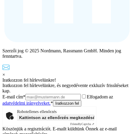
Szerzői jog © 2025 Nordmann, Rassmann GmbH. Minden jog
fenntartva.
×
Iratkozzon fel hírlevelünkre!
Iratkozzon fel hírlevelünkre, és negyedévente exkluzív frissítéseket
kap.
E-mail cím*
Elfogadom az
adatvédelmi irányelveket.
*
Robotellenes ellenőrzés
Kattintson az ellenőrzés megkezdéséhez
Friendly
Captcha ⇗
Köszönjük a regisztrációt. E-mailt küldtünk Önnek az e-mail