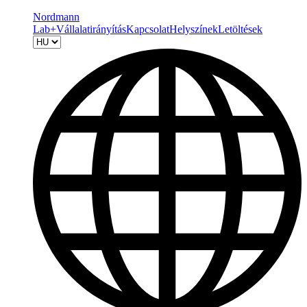
Nordmann
Lab+
Vállalatirányítás
Kapcsolat
Helyszínek
Letöltések