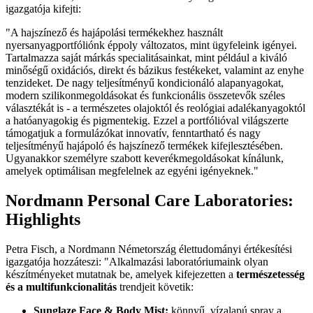
igazgatója kifejti:
"A hajszínező és hajápolási termékekhez használt
nyersanyagportfóliónk éppoly változatos, mint ügyfeleink igényei.
Tartalmazza saját márkás specialitásainkat, mint például a kiváló
minőségű oxidációs, direkt és bázikus festékeket, valamint az enyhe
tenzideket. De nagy teljesítményű kondicionáló alapanyagokat,
modern szilikonmegoldásokat és funkcionális összetevők széles
választékát is - a természetes olajoktól és reológiai adalékanyagoktól
a hatóanyagokig és pigmentekig. Ezzel a portfólióval világszerte
támogatjuk a formulázókat innovatív, fenntartható és nagy
teljesítményű hajápoló és hajszínező termékek kifejlesztésében.
Ugyanakkor személyre szabott keverékmegoldásokat kínálunk,
amelyek optimálisan megfelelnek az egyéni igényeknek."
Nordmann Personal Care Laboratories:
Highlights
Petra Fisch, a Nordmann Németország élettudományi értékesítési
igazgatója hozzáteszi: "Alkalmazási laboratóriumaink olyan
készítményeket mutatnak be, amelyek kifejezetten a
természetesség
és a multifunkcionalitás
trendjeit követik:
Sunglaze Face & Body Mist:
könnyű, vízalapú spray a