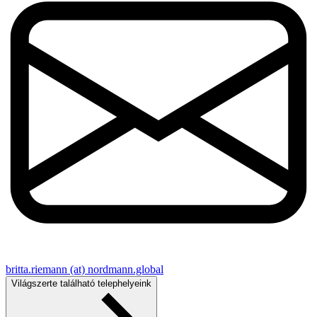
britta.riemann (at) nordmann.global
Világszerte található telephelyeink