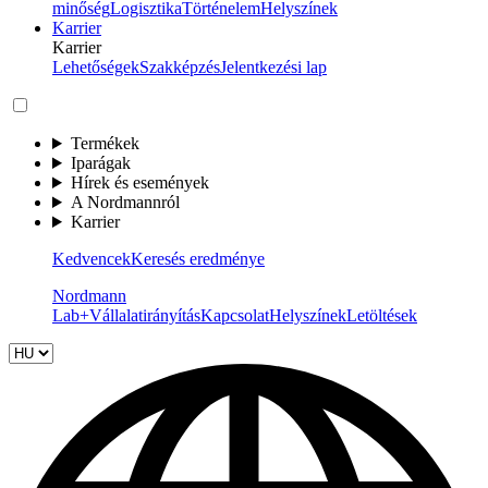
minőség
Logisztika
Történelem
Helyszínek
Karrier
Karrier
Lehetőségek
Szakképzés
Jelentkezési lap
Termékek
Iparágak
Hírek és események
A Nordmannról
Karrier
Kedvencek
Keresés eredménye
Nordmann
Lab+
Vállalatirányítás
Kapcsolat
Helyszínek
Letöltések