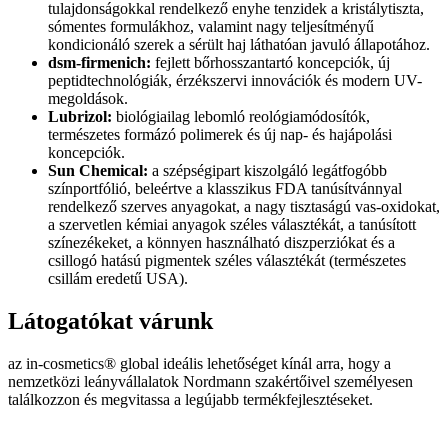
tulajdonságokkal rendelkező enyhe tenzidek a kristálytiszta,
sómentes formulákhoz, valamint nagy teljesítményű
kondicionáló szerek a sérült haj láthatóan javuló állapotához.
dsm-firmenich:
fejlett bőrhosszantartó koncepciók, új
peptidtechnológiák, érzékszervi innovációk és modern UV-
megoldások.
Lubrizol:
biológiailag lebomló reológiamódosítók,
természetes formázó polimerek és új nap- és hajápolási
koncepciók.
Sun Chemical:
a szépségipart kiszolgáló legátfogóbb
színportfólió, beleértve a klasszikus FDA tanúsítvánnyal
rendelkező szerves anyagokat, a nagy tisztaságú vas-oxidokat,
a szervetlen kémiai anyagok széles választékát, a tanúsított
színezékeket, a könnyen használható diszperziókat és a
csillogó hatású pigmentek széles választékát (természetes
csillám eredetű USA).
Látogatókat várunk
az in-cosmetics® global ideális lehetőséget kínál arra, hogy a
nemzetközi leányvállalatok Nordmann szakértőivel személyesen
találkozzon és megvitassa a legújabb termékfejlesztéseket.