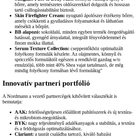
bőrre, amely természetes oldószerekkel dolgozik és hosszan
tartó csillogásstabilitást biztosít.
Skin Firefighter Cream:
nyugtató ápolószer érzékeny bőrre,
amely csökkenti a gyulladásos folyamatokat és láthatóan
mérsékli a bőrpírt.
BB alapozó:
sokoldalú, minden egyben termék öregedésgátló
hatással, gyengéd árnyalattal, integrált fényvédelemmel és
finom mokka illattal.
Serum Texture Collection:
cseppentőkhöz optimalizált
folyékony formulák készlete. Az olajmentes, könnyű és
spriccelős formuláktól egészen a rendkívül gazdag w/o
emulziójú, több mint 40% Shea vajat tartalmazó, de még
mindig folyékony formában lévő formulákig"
Innovatív partneri portfólió
A Nordmann a vezető partnercégek kibővített választékát is
bemutatja:
AAK:
felelősségteljesen előállított puhítószerek és új textúra-
és mikrobiom-megoldások.
BYK:
nagy teljesítményű adalékanyagok a stabilitás, a textúra
és a feldolgozás optimalizálásához.
Clariant:
a taurát családba tartozó, kiváló habzási