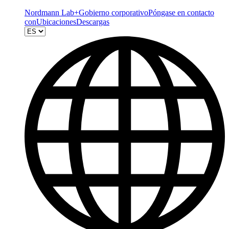
Nordmann Lab+
Gobierno corporativo
Póngase en contacto
con
Ubicaciones
Descargas