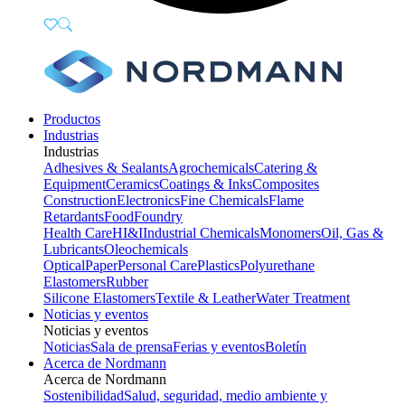
Productos
Industrias
Industrias
Adhesives & Sealants
Agrochemicals
Catering &
Equipment
Ceramics
Coatings & Inks
Composites
Construction
Electronics
Fine Chemicals
Flame
Retardants
Food
Foundry
Health Care
HI&I
Industrial Chemicals
Monomers
Oil, Gas &
Lubricants
Oleochemicals
Optical
Paper
Personal Care
Plastics
Polyurethane
Elastomers
Rubber
Silicone Elastomers
Textile & Leather
Water Treatment
Noticias y eventos
Noticias y eventos
Noticias
Sala de prensa
Ferias y eventos
Boletín
Acerca de Nordmann
Acerca de Nordmann
Sostenibilidad
Salud, seguridad, medio ambiente y