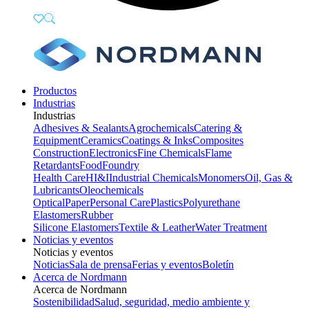
Productos
Industrias
Industrias
Adhesives & Sealants
Agrochemicals
Catering &
Equipment
Ceramics
Coatings & Inks
Composites
Construction
Electronics
Fine Chemicals
Flame
Retardants
Food
Foundry
Health Care
HI&I
Industrial Chemicals
Monomers
Oil, Gas &
Lubricants
Oleochemicals
Optical
Paper
Personal Care
Plastics
Polyurethane
Elastomers
Rubber
Silicone Elastomers
Textile & Leather
Water Treatment
Noticias y eventos
Noticias y eventos
Noticias
Sala de prensa
Ferias y eventos
Boletín
Acerca de Nordmann
Acerca de Nordmann
Sostenibilidad
Salud, seguridad, medio ambiente y