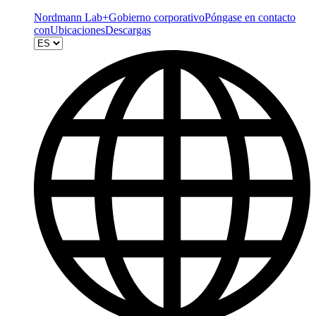
Nordmann Lab+
Gobierno corporativo
Póngase en contacto
con
Ubicaciones
Descargas