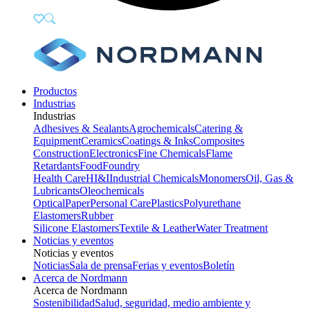
Productos
Industrias
Industrias
Adhesives & Sealants
Agrochemicals
Catering &
Equipment
Ceramics
Coatings & Inks
Composites
Construction
Electronics
Fine Chemicals
Flame
Retardants
Food
Foundry
Health Care
HI&I
Industrial Chemicals
Monomers
Oil, Gas &
Lubricants
Oleochemicals
Optical
Paper
Personal Care
Plastics
Polyurethane
Elastomers
Rubber
Silicone Elastomers
Textile & Leather
Water Treatment
Noticias y eventos
Noticias y eventos
Noticias
Sala de prensa
Ferias y eventos
Boletín
Acerca de Nordmann
Acerca de Nordmann
Sostenibilidad
Salud, seguridad, medio ambiente y