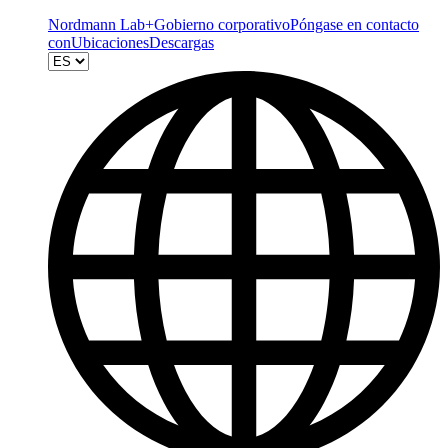
Nordmann Lab+
Gobierno corporativo
Póngase en contacto
con
Ubicaciones
Descargas