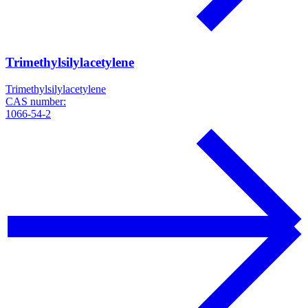
Trimethylsilylacetylene
Trimethylsilylacetylene
CAS number:
1066-54-2