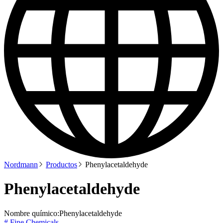
Nordmann
Productos
Phenylacetaldehyde
Phenylacetaldehyde
Nombre químico:
Phenylacetaldehyde
# Fine Chemicals