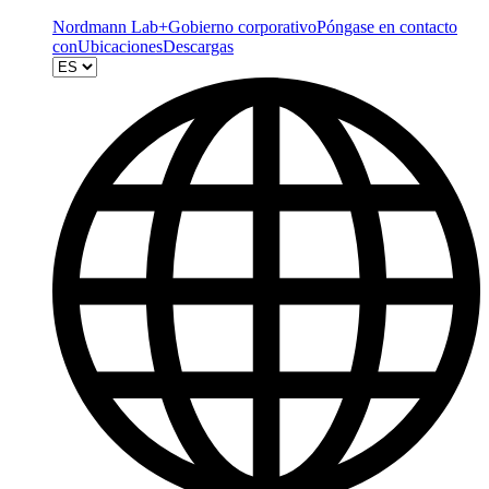
Nordmann Lab+
Gobierno corporativo
Póngase en contacto
con
Ubicaciones
Descargas