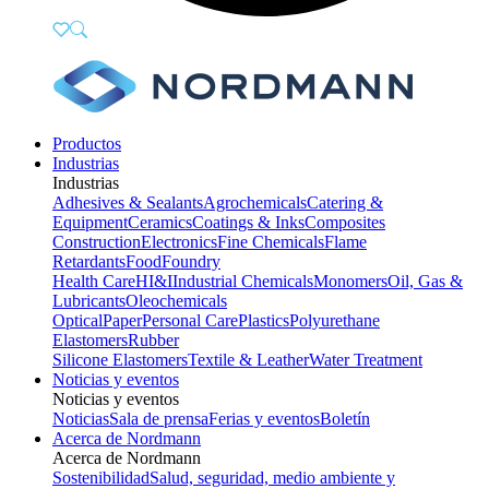
Productos
Industrias
Industrias
Adhesives & Sealants
Agrochemicals
Catering &
Equipment
Ceramics
Coatings & Inks
Composites
Construction
Electronics
Fine Chemicals
Flame
Retardants
Food
Foundry
Health Care
HI&I
Industrial Chemicals
Monomers
Oil, Gas &
Lubricants
Oleochemicals
Optical
Paper
Personal Care
Plastics
Polyurethane
Elastomers
Rubber
Silicone Elastomers
Textile & Leather
Water Treatment
Noticias y eventos
Noticias y eventos
Noticias
Sala de prensa
Ferias y eventos
Boletín
Acerca de Nordmann
Acerca de Nordmann
Sostenibilidad
Salud, seguridad, medio ambiente y