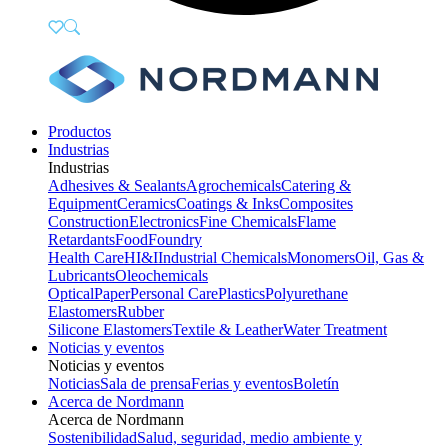
Productos
Industrias
Industrias
Adhesives & Sealants
Agrochemicals
Catering &
Equipment
Ceramics
Coatings & Inks
Composites
Construction
Electronics
Fine Chemicals
Flame
Retardants
Food
Foundry
Health Care
HI&I
Industrial Chemicals
Monomers
Oil, Gas &
Lubricants
Oleochemicals
Optical
Paper
Personal Care
Plastics
Polyurethane
Elastomers
Rubber
Silicone Elastomers
Textile & Leather
Water Treatment
Noticias y eventos
Noticias y eventos
Noticias
Sala de prensa
Ferias y eventos
Boletín
Acerca de Nordmann
Acerca de Nordmann
Sostenibilidad
Salud, seguridad, medio ambiente y