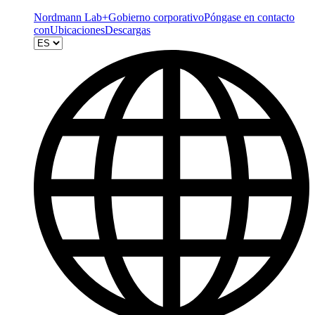
Nordmann Lab+
Gobierno corporativo
Póngase en contacto
con
Ubicaciones
Descargas