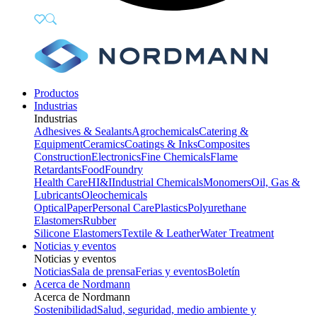
Productos
Industrias
Industrias
Adhesives & Sealants
Agrochemicals
Catering &
Equipment
Ceramics
Coatings & Inks
Composites
Construction
Electronics
Fine Chemicals
Flame
Retardants
Food
Foundry
Health Care
HI&I
Industrial Chemicals
Monomers
Oil, Gas &
Lubricants
Oleochemicals
Optical
Paper
Personal Care
Plastics
Polyurethane
Elastomers
Rubber
Silicone Elastomers
Textile & Leather
Water Treatment
Noticias y eventos
Noticias y eventos
Noticias
Sala de prensa
Ferias y eventos
Boletín
Acerca de Nordmann
Acerca de Nordmann
Sostenibilidad
Salud, seguridad, medio ambiente y