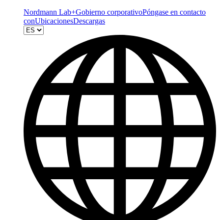
Nordmann Lab+
Gobierno corporativo
Póngase en contacto
con
Ubicaciones
Descargas