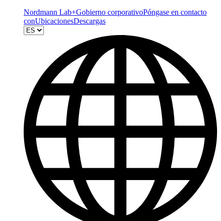
Nordmann Lab+
Gobierno corporativo
Póngase en contacto
con
Ubicaciones
Descargas