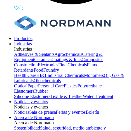
Productos
Industrias
Industrias
Adhesives & Sealants
Agrochemicals
Catering &
Equipment
Ceramics
Coatings & Inks
Composites
Construction
Electronics
Fine Chemicals
Flame
Retardants
Food
Foundry
Health Care
HI&I
Industrial Chemicals
Monomers
Oil, Gas &
Lubricants
Oleochemicals
Optical
Paper
Personal Care
Plastics
Polyurethane
Elastomers
Rubber
Silicone Elastomers
Textile & Leather
Water Treatment
Noticias y eventos
Noticias y eventos
Noticias
Sala de prensa
Ferias y eventos
Boletín
Acerca de Nordmann
Acerca de Nordmann
Sostenibilidad
Salud, seguridad, medio ambiente y