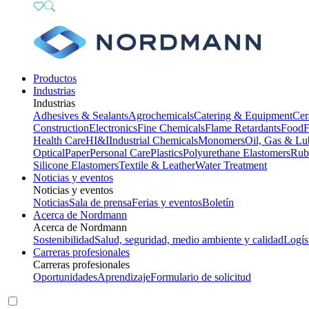
Productos
Industrias
Industrias
Adhesives & Sealants
Agrochemicals
Catering & Equipment
Cer
Construction
Electronics
Fine Chemicals
Flame Retardants
Food
F
Health Care
HI&I
Industrial Chemicals
Monomers
Oil, Gas & Lu
Optical
Paper
Personal Care
Plastics
Polyurethane Elastomers
Rub
Silicone Elastomers
Textile & Leather
Water Treatment
Noticias y eventos
Noticias y eventos
Noticias
Sala de prensa
Ferias y eventos
Boletín
Acerca de Nordmann
Acerca de Nordmann
Sostenibilidad
Salud, seguridad, medio ambiente y calidad
Logís
Carreras profesionales
Carreras profesionales
Oportunidades
Aprendizaje
Formulario de solicitud