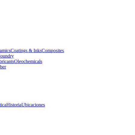
amics
Coatings & Inks
Composites
oundry
bricants
Oleochemicals
ber
tica
Historia
Ubicaciones