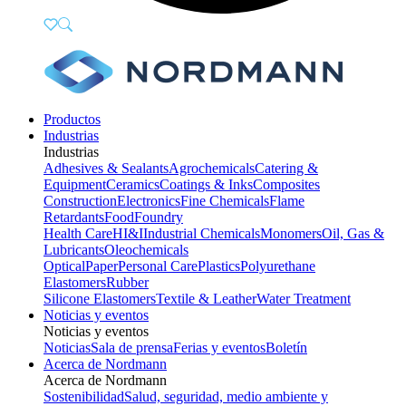
Productos
Industrias
Industrias
Adhesives & Sealants
Agrochemicals
Catering &
Equipment
Ceramics
Coatings & Inks
Composites
Construction
Electronics
Fine Chemicals
Flame
Retardants
Food
Foundry
Health Care
HI&I
Industrial Chemicals
Monomers
Oil, Gas &
Lubricants
Oleochemicals
Optical
Paper
Personal Care
Plastics
Polyurethane
Elastomers
Rubber
Silicone Elastomers
Textile & Leather
Water Treatment
Noticias y eventos
Noticias y eventos
Noticias
Sala de prensa
Ferias y eventos
Boletín
Acerca de Nordmann
Acerca de Nordmann
Sostenibilidad
Salud, seguridad, medio ambiente y