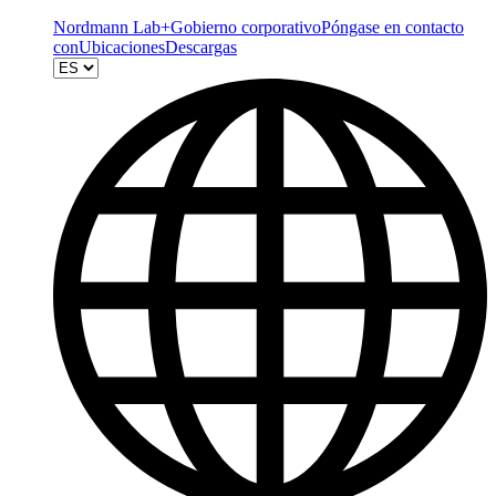
Nordmann Lab+
Gobierno corporativo
Póngase en contacto
con
Ubicaciones
Descargas