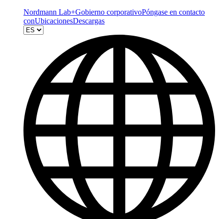
Nordmann Lab+
Gobierno corporativo
Póngase en contacto
con
Ubicaciones
Descargas