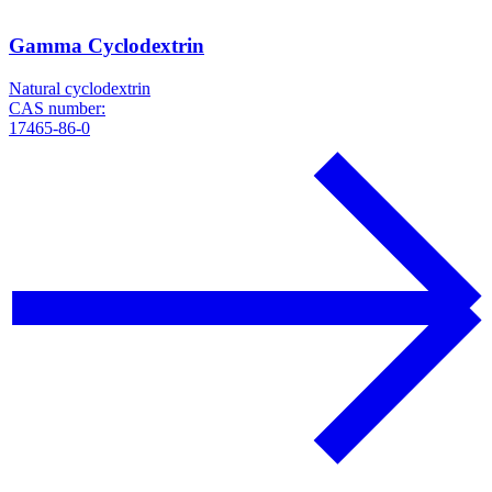
Gamma Cyclodextrin
Natural cyclodextrin
CAS number:
17465-86-0