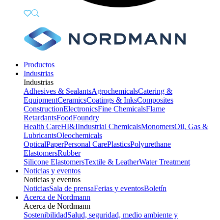
Productos
Industrias
Industrias
Adhesives & Sealants
Agrochemicals
Catering &
Equipment
Ceramics
Coatings & Inks
Composites
Construction
Electronics
Fine Chemicals
Flame
Retardants
Food
Foundry
Health Care
HI&I
Industrial Chemicals
Monomers
Oil, Gas &
Lubricants
Oleochemicals
Optical
Paper
Personal Care
Plastics
Polyurethane
Elastomers
Rubber
Silicone Elastomers
Textile & Leather
Water Treatment
Noticias y eventos
Noticias y eventos
Noticias
Sala de prensa
Ferias y eventos
Boletín
Acerca de Nordmann
Acerca de Nordmann
Sostenibilidad
Salud, seguridad, medio ambiente y