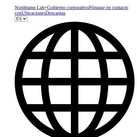
Nordmann Lab+
Gobierno corporativo
Póngase en contacto
con
Ubicaciones
Descargas