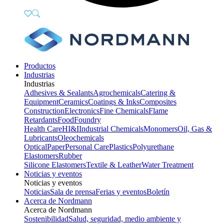
Productos
Industrias
Industrias
Adhesives & Sealants
Agrochemicals
Catering &
Equipment
Ceramics
Coatings & Inks
Composites
Construction
Electronics
Fine Chemicals
Flame
Retardants
Food
Foundry
Health Care
HI&I
Industrial Chemicals
Monomers
Oil, Gas &
Lubricants
Oleochemicals
Optical
Paper
Personal Care
Plastics
Polyurethane
Elastomers
Rubber
Silicone Elastomers
Textile & Leather
Water Treatment
Noticias y eventos
Noticias y eventos
Noticias
Sala de prensa
Ferias y eventos
Boletín
Acerca de Nordmann
Acerca de Nordmann
Sostenibilidad
Salud, seguridad, medio ambiente y