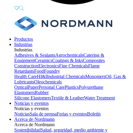
Productos
Industrias
Industrias
Adhesives & Sealants
Agrochemicals
Catering &
Equipment
Ceramics
Coatings & Inks
Composites
Construction
Electronics
Fine Chemicals
Flame
Retardants
Food
Foundry
Health Care
HI&I
Industrial Chemicals
Monomers
Oil, Gas &
Lubricants
Oleochemicals
Optical
Paper
Personal Care
Plastics
Polyurethane
Elastomers
Rubber
Silicone Elastomers
Textile & Leather
Water Treatment
Noticias y eventos
Noticias y eventos
Noticias
Sala de prensa
Ferias y eventos
Boletín
Acerca de Nordmann
Acerca de Nordmann
Sostenibilidad
Salud, seguridad, medio ambiente y