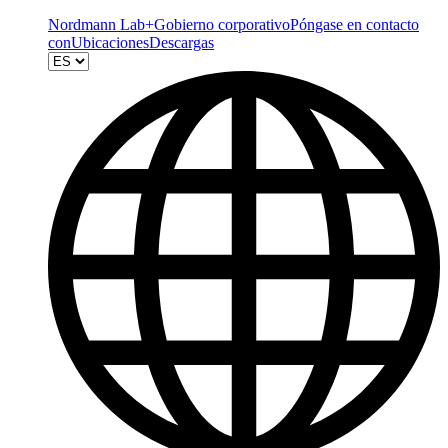
Nordmann Lab+
Gobierno corporativo
Póngase en contacto
con
Ubicaciones
Descargas