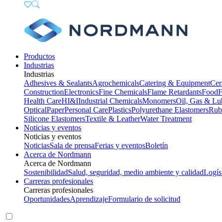
Productos
Industrias
Industrias
Adhesives & Sealants
Agrochemicals
Catering & Equipment
Cer
Construction
Electronics
Fine Chemicals
Flame Retardants
Food
F
Health Care
HI&I
Industrial Chemicals
Monomers
Oil, Gas & Lu
Optical
Paper
Personal Care
Plastics
Polyurethane Elastomers
Rub
Silicone Elastomers
Textile & Leather
Water Treatment
Noticias y eventos
Noticias y eventos
Noticias
Sala de prensa
Ferias y eventos
Boletín
Acerca de Nordmann
Acerca de Nordmann
Sostenibilidad
Salud, seguridad, medio ambiente y calidad
Logís
Carreras profesionales
Carreras profesionales
Oportunidades
Aprendizaje
Formulario de solicitud