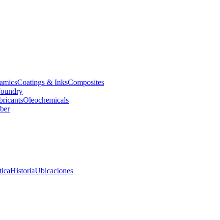
amics
Coatings & Inks
Composites
oundry
bricants
Oleochemicals
ber
tica
Historia
Ubicaciones