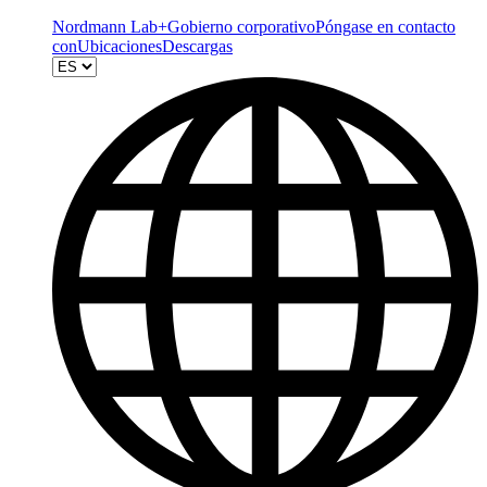
Nordmann Lab+
Gobierno corporativo
Póngase en contacto
con
Ubicaciones
Descargas