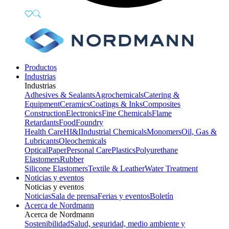
Productos
Industrias
Industrias
Adhesives & Sealants
Agrochemicals
Catering &
Equipment
Ceramics
Coatings & Inks
Composites
Construction
Electronics
Fine Chemicals
Flame
Retardants
Food
Foundry
Health Care
HI&I
Industrial Chemicals
Monomers
Oil, Gas &
Lubricants
Oleochemicals
Optical
Paper
Personal Care
Plastics
Polyurethane
Elastomers
Rubber
Silicone Elastomers
Textile & Leather
Water Treatment
Noticias y eventos
Noticias y eventos
Noticias
Sala de prensa
Ferias y eventos
Boletín
Acerca de Nordmann
Acerca de Nordmann
Sostenibilidad
Salud, seguridad, medio ambiente y