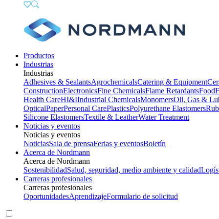
Productos
Industrias
Industrias
Adhesives & Sealants
Agrochemicals
Catering & Equipment
Cer
Construction
Electronics
Fine Chemicals
Flame Retardants
Food
F
Health Care
HI&I
Industrial Chemicals
Monomers
Oil, Gas & Lu
Optical
Paper
Personal Care
Plastics
Polyurethane Elastomers
Rub
Silicone Elastomers
Textile & Leather
Water Treatment
Noticias y eventos
Noticias y eventos
Noticias
Sala de prensa
Ferias y eventos
Boletín
Acerca de Nordmann
Acerca de Nordmann
Sostenibilidad
Salud, seguridad, medio ambiente y calidad
Logís
Carreras profesionales
Carreras profesionales
Oportunidades
Aprendizaje
Formulario de solicitud