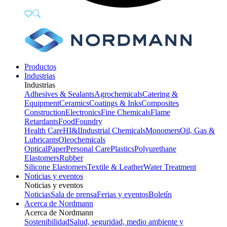
Productos
Industrias
Industrias
Adhesives & Sealants
Agrochemicals
Catering &
Equipment
Ceramics
Coatings & Inks
Composites
Construction
Electronics
Fine Chemicals
Flame
Retardants
Food
Foundry
Health Care
HI&I
Industrial Chemicals
Monomers
Oil, Gas &
Lubricants
Oleochemicals
Optical
Paper
Personal Care
Plastics
Polyurethane
Elastomers
Rubber
Silicone Elastomers
Textile & Leather
Water Treatment
Noticias y eventos
Noticias y eventos
Noticias
Sala de prensa
Ferias y eventos
Boletín
Acerca de Nordmann
Acerca de Nordmann
Sostenibilidad
Salud, seguridad, medio ambiente y