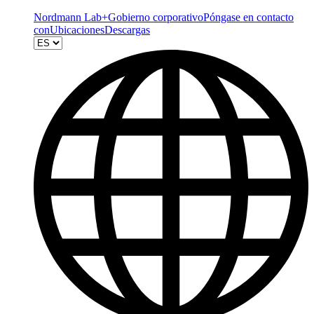
Nordmann Lab+
Gobierno corporativo
Póngase en contacto
con
Ubicaciones
Descargas