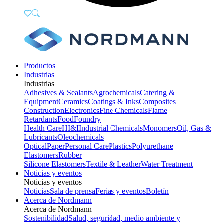
Productos
Industrias
Industrias
Adhesives & Sealants
Agrochemicals
Catering &
Equipment
Ceramics
Coatings & Inks
Composites
Construction
Electronics
Fine Chemicals
Flame
Retardants
Food
Foundry
Health Care
HI&I
Industrial Chemicals
Monomers
Oil, Gas &
Lubricants
Oleochemicals
Optical
Paper
Personal Care
Plastics
Polyurethane
Elastomers
Rubber
Silicone Elastomers
Textile & Leather
Water Treatment
Noticias y eventos
Noticias y eventos
Noticias
Sala de prensa
Ferias y eventos
Boletín
Acerca de Nordmann
Acerca de Nordmann
Sostenibilidad
Salud, seguridad, medio ambiente y