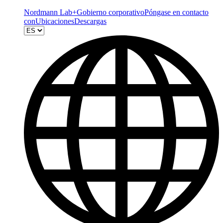
Nordmann Lab+
Gobierno corporativo
Póngase en contacto
con
Ubicaciones
Descargas