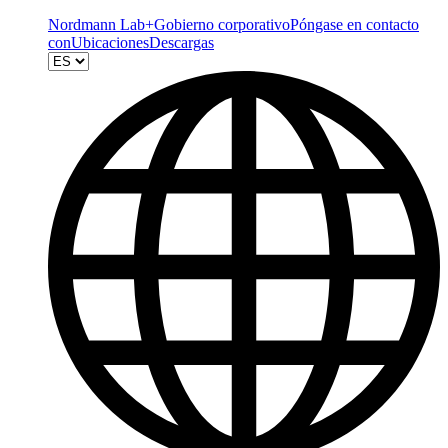
Nordmann Lab+
Gobierno corporativo
Póngase en contacto
con
Ubicaciones
Descargas