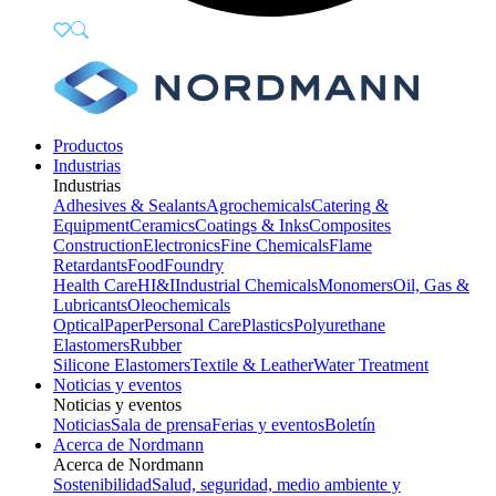
Productos
Industrias
Industrias
Adhesives & Sealants
Agrochemicals
Catering &
Equipment
Ceramics
Coatings & Inks
Composites
Construction
Electronics
Fine Chemicals
Flame
Retardants
Food
Foundry
Health Care
HI&I
Industrial Chemicals
Monomers
Oil, Gas &
Lubricants
Oleochemicals
Optical
Paper
Personal Care
Plastics
Polyurethane
Elastomers
Rubber
Silicone Elastomers
Textile & Leather
Water Treatment
Noticias y eventos
Noticias y eventos
Noticias
Sala de prensa
Ferias y eventos
Boletín
Acerca de Nordmann
Acerca de Nordmann
Sostenibilidad
Salud, seguridad, medio ambiente y