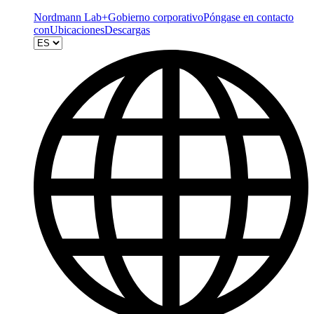
Nordmann Lab+
Gobierno corporativo
Póngase en contacto
con
Ubicaciones
Descargas