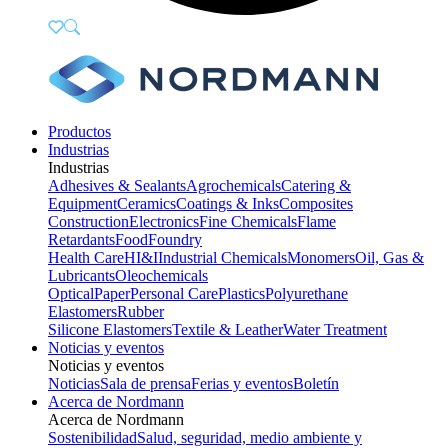
Productos
Industrias
Industrias
Adhesives & Sealants
Agrochemicals
Catering &
Equipment
Ceramics
Coatings & Inks
Composites
Construction
Electronics
Fine Chemicals
Flame
Retardants
Food
Foundry
Health Care
HI&I
Industrial Chemicals
Monomers
Oil, Gas &
Lubricants
Oleochemicals
Optical
Paper
Personal Care
Plastics
Polyurethane
Elastomers
Rubber
Silicone Elastomers
Textile & Leather
Water Treatment
Noticias y eventos
Noticias y eventos
Noticias
Sala de prensa
Ferias y eventos
Boletín
Acerca de Nordmann
Acerca de Nordmann
Sostenibilidad
Salud, seguridad, medio ambiente y