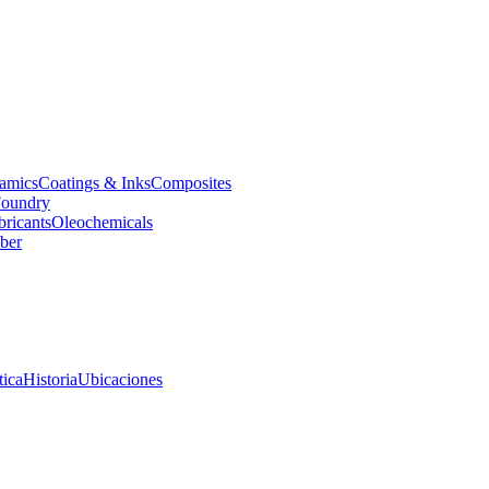
amics
Coatings & Inks
Composites
oundry
bricants
Oleochemicals
ber
tica
Historia
Ubicaciones