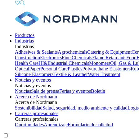
Productos
Industrias
Industrias
Adhesives & Sealants
Agrochemicals
Catering & Equipment
Cer
Construction
Electronics
Fine Chemicals
Flame Retardants
Food
F
Health Care
HI&I
Industrial Chemicals
Monomers
Oil, Gas & Lu
Optical
Paper
Personal Care
Plastics
Polyurethane Elastomers
Rub
Silicone Elastomers
Textile & Leather
Water Treatment
Noticias y eventos
Noticias y eventos
Noticias
Sala de prensa
Ferias y eventos
Boletín
Acerca de Nordmann
Acerca de Nordmann
Sostenibilidad
Salud, seguridad, medio ambiente y calidad
Logís
Carreras profesionales
Carreras profesionales
Oportunidades
Aprendizaje
Formulario de solicitud