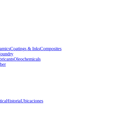
amics
Coatings & Inks
Composites
oundry
bricants
Oleochemicals
ber
tica
Historia
Ubicaciones