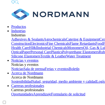
Productos
Industrias
Industrias
Adhesives & Sealants
Agrochemicals
Catering & Equipment
Cer
Construction
Electronics
Fine Chemicals
Flame Retardants
Food
F
Health Care
HI&I
Industrial Chemicals
Monomers
Oil, Gas & Lu
Optical
Paper
Personal Care
Plastics
Polyurethane Elastomers
Rub
Silicone Elastomers
Textile & Leather
Water Treatment
Noticias y eventos
Noticias y eventos
Noticias
Sala de prensa
Ferias y eventos
Boletín
Acerca de Nordmann
Acerca de Nordmann
Sostenibilidad
Salud, seguridad, medio ambiente y calidad
Logís
Carreras profesionales
Carreras profesionales
Oportunidades
Aprendizaje
Formulario de solicitud