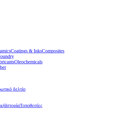
amics
Coatings & Inks
Composites
oundry
bricants
Oleochemicals
ber
ωτικό δελτίο
ική
Ιστορία
Τοποθεσίες