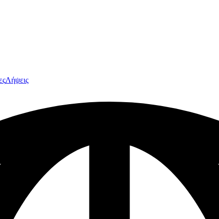
ες
Λήψεις