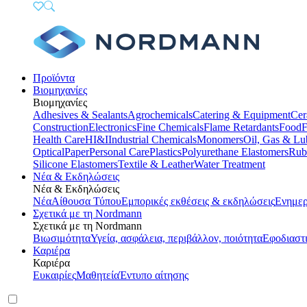
Προϊόντα
Βιομηχανίες
Βιομηχανίες
Adhesives & Sealants
Agrochemicals
Catering & Equipment
Cer
Construction
Electronics
Fine Chemicals
Flame Retardants
Food
F
Health Care
HI&I
Industrial Chemicals
Monomers
Oil, Gas & Lu
Optical
Paper
Personal Care
Plastics
Polyurethane Elastomers
Rub
Silicone Elastomers
Textile & Leather
Water Treatment
Νέα & Εκδηλώσεις
Νέα & Εκδηλώσεις
Νέα
Αίθουσα Τύπου
Εμπορικές εκθέσεις & εκδηλώσεις
Ενημερ
Σχετικά με τη Nordmann
Σχετικά με τη Nordmann
Βιωσιμότητα
Υγεία, ασφάλεια, περιβάλλον, ποιότητα
Εφοδιαστ
Καριέρα
Καριέρα
Ευκαιρίες
Μαθητεία
Έντυπο αίτησης