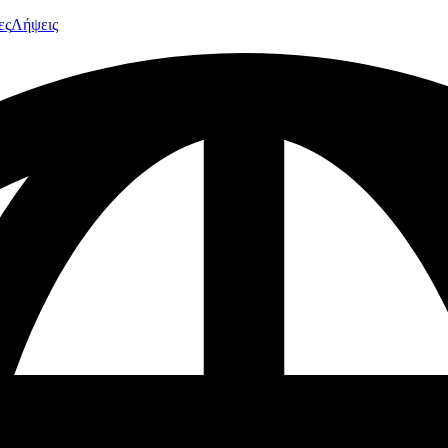
ες
Λήψεις