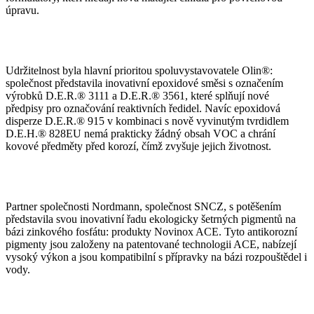
úpravu.
Udržitelnost byla hlavní prioritou spoluvystavovatele Olin®:
společnost představila inovativní epoxidové směsi s označením
výrobků D.E.R.® 3111 a D.E.R.® 3561, které splňují nové
předpisy pro označování reaktivních ředidel. Navíc epoxidová
disperze D.E.R.® 915 v kombinaci s nově vyvinutým tvrdidlem
D.E.H.® 828EU nemá prakticky žádný obsah VOC a chrání
kovové předměty před korozí, čímž zvyšuje jejich životnost.
Partner společnosti Nordmann, společnost SNCZ, s potěšením
představila svou inovativní řadu ekologicky šetrných pigmentů na
bázi zinkového fosfátu: produkty Novinox ACE. Tyto antikorozní
pigmenty jsou založeny na patentované technologii ACE, nabízejí
vysoký výkon a jsou kompatibilní s přípravky na bázi rozpouštědel i
vody.