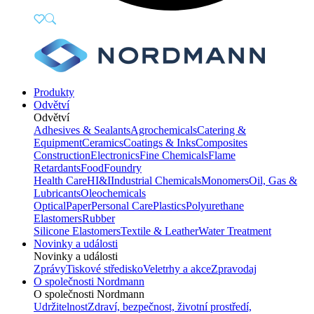
Produkty
Odvětví
Odvětví
Adhesives & Sealants
Agrochemicals
Catering &
Equipment
Ceramics
Coatings & Inks
Composites
Construction
Electronics
Fine Chemicals
Flame
Retardants
Food
Foundry
Health Care
HI&I
Industrial Chemicals
Monomers
Oil, Gas &
Lubricants
Oleochemicals
Optical
Paper
Personal Care
Plastics
Polyurethane
Elastomers
Rubber
Silicone Elastomers
Textile & Leather
Water Treatment
Novinky a události
Novinky a události
Zprávy
Tiskové středisko
Veletrhy a akce
Zpravodaj
O společnosti Nordmann
O společnosti Nordmann
Udržitelnost
Zdraví, bezpečnost, životní prostředí,