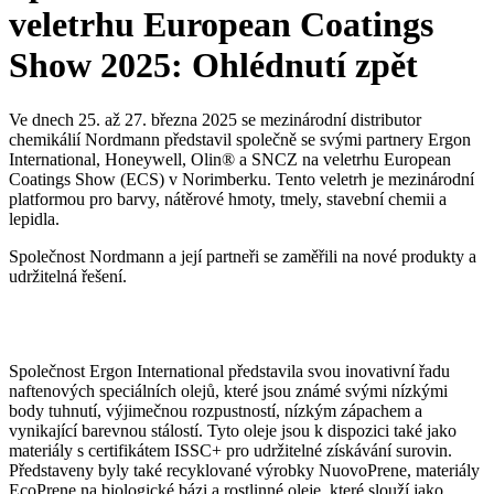
veletrhu European Coatings
Show 2025: Ohlédnutí zpět
Ve dnech 25. až 27. března 2025 se mezinárodní distributor
chemikálií Nordmann představil společně se svými partnery Ergon
International, Honeywell, Olin® a SNCZ na veletrhu European
Coatings Show (ECS) v Norimberku. Tento veletrh je mezinárodní
platformou pro barvy, nátěrové hmoty, tmely, stavební chemii a
lepidla.
Společnost Nordmann a její partneři se zaměřili na nové produkty a
udržitelná řešení.
Společnost Ergon International představila svou inovativní řadu
naftenových speciálních olejů, které jsou známé svými nízkými
body tuhnutí, výjimečnou rozpustností, nízkým zápachem a
vynikající barevnou stálostí. Tyto oleje jsou k dispozici také jako
materiály s certifikátem ISSC+ pro udržitelné získávání surovin.
Představeny byly také recyklované výrobky NuovoPrene, materiály
EcoPrene na biologické bázi a rostlinné oleje, které slouží jako