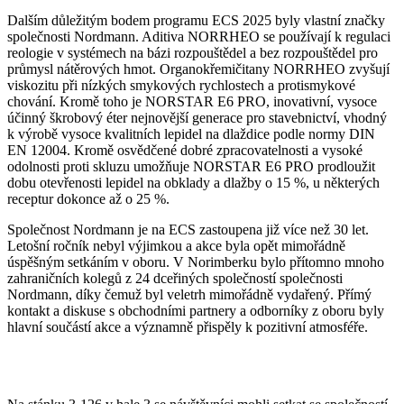
Dalším důležitým bodem programu ECS 2025 byly vlastní značky
společnosti Nordmann. Aditiva NORRHEO se používají k regulaci
reologie v systémech na bázi rozpouštědel a bez rozpouštědel pro
průmysl nátěrových hmot. Organokřemičitany NORRHEO zvyšují
viskozitu při nízkých smykových rychlostech a protismykové
chování. Kromě toho je NORSTAR E6 PRO, inovativní, vysoce
účinný škrobový éter nejnovější generace pro stavebnictví, vhodný
k výrobě vysoce kvalitních lepidel na dlaždice podle normy DIN
EN 12004. Kromě osvědčené dobré zpracovatelnosti a vysoké
odolnosti proti skluzu umožňuje NORSTAR E6 PRO prodloužit
dobu otevřenosti lepidel na obklady a dlažby o 15 %, u některých
receptur dokonce až o 25 %.
Společnost Nordmann je na ECS zastoupena již více než 30 let.
Letošní ročník nebyl výjimkou a akce byla opět mimořádně
úspěšným setkáním v oboru. V Norimberku bylo přítomno mnoho
zahraničních kolegů z 24 dceřiných společností společnosti
Nordmann, díky čemuž byl veletrh mimořádně vydařený. Přímý
kontakt a diskuse s obchodními partnery a odborníky z oboru byly
hlavní součástí akce a významně přispěly k pozitivní atmosféře.