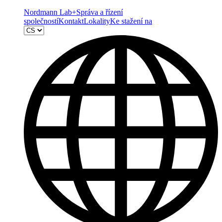
Nordmann Lab+
Správa a řízení
společností
Kontakt
Lokality
Ke stažení na