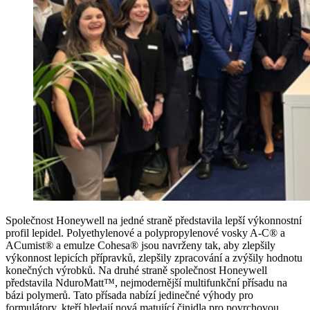
Společnost Honeywell na jedné straně představila lepší výkonnostní
profil lepidel. Polyethylenové a polypropylenové vosky A-C® a
ACumist® a emulze Cohesa® jsou navrženy tak, aby zlepšily
výkonnost lepicích přípravků, zlepšily zpracování a zvýšily hodnotu
konečných výrobků. Na druhé straně společnost Honeywell
představila NduroMatt™, nejmodernější multifunkční přísadu na
bázi polymerů. Tato přísada nabízí jedinečné výhody pro
formulátory, kteří hledají nová matující činidla pro povrchovou