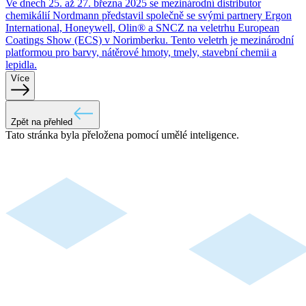
Ve dnech 25. až 27. března 2025 se mezinárodní distributor
chemikálií Nordmann představil společně se svými partnery Ergon
International, Honeywell, Olin® a SNCZ na veletrhu European
Coatings Show (ECS) v Norimberku. Tento veletrh je mezinárodní
platformou pro barvy, nátěrové hmoty, tmely, stavební chemii a
lepidla.
Více
Zpět na přehled
Tato stránka byla přeložena pomocí umělé inteligence.