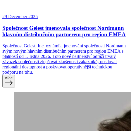
29 December 2025
Společnost Gelest jmenovala společnost Nordmann
hlavním distribučním partnerem pro region EMEA
Společnost Gelest, Inc. oznámila jmenování společnosti Nordmann
svým novým hlavním distribučním partnerem pro region EMEA s
platností od 1. ledna 2026. Toto nové partnerství odráží trvalý
závazek společnosti zlepšovat zkušenosti zákazníků, posilovat
regionální dostupnost a poskytovat operativnější technickou
podporu na trhu.
Více