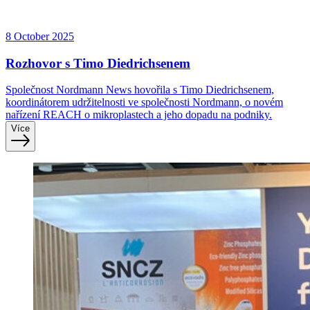
8 October 2025
Rozhovor s Timo Diedrichsenem
Společnost Nordmann News hovořila s Timo Diedrichsenem,
koordinátorem udržitelnosti ve společnosti Nordmann, o novém
nařízení REACH o mikroplastech a jeho dopadu na podniky.
Více