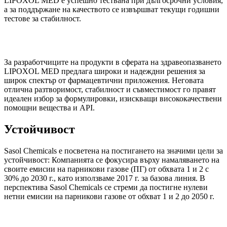
LIPOXOL MED е успешно тествана при дългосрочни условия,
а за поддържане на качеството се извършват текущи годишни
тестове за стабилност.
За разработчиците на продукти в сферата на здравеопазването
LIPOXOL MED предлага широки и надеждни решения за
широк спектър от фармацевтични приложения. Неговата
отлична разтворимост, стабилност и съвместимост го правят
идеален избор за формулировки, изискващи висококачествени
помощни вещества и API.
Устойчивост
Sasol Chemicals е посветена на постигането на значими цели за
устойчивост: Компанията се фокусира върху намаляването на
своите емисии на парникови газове (ПГ) от обхвата 1 и 2 с
30% до 2030 г., като използваме 2017 г. за базова линия. В
перспектива Sasol Chemicals се стреми да постигне нулеви
нетни емисии на парникови газове от обхват 1 и 2 до 2050 г.