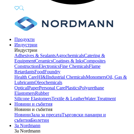
Продукти
Индустрии
Индустрии
Adhesives & Sealants
Agrochemicals
Catering &
Equipment
Ceramics
Coatings & Inks
Composites
Construction
Electronics
Fine Chemicals
Flame
Retardants
Food
Foundry
Health Care
HI&I
Industrial Chemicals
Monomers
Oil, Gas &
Lubricants
Oleochemicals
Optical
Paper
Personal Care
Plastics
Polyurethane
Elastomers
Rubber
Silicone Elastomers
Textile & Leather
Water Treatment
Новини и събития
Новини и събития
Новини
Зала за пресата
Търговски панаири и
събития
Бюлетин
За Nordmann
За Nordmann