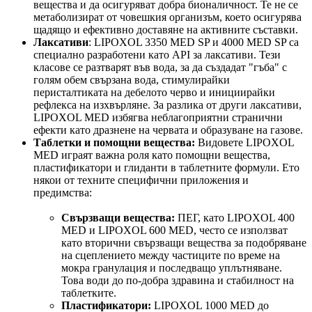
вещества и да осигуряват добра бионаличност. Те не се
метаболизират от човешкия организъм, което осигурява
щадящо и ефективно доставяне на активните съставки.
Лаксативи
: LIPOXOL 3350 MED SP и 4000 MED SP са
специално разработени като API за лаксативи. Тези
класове се разтварят във вода, за да създадат "гъба" с
голям обем свързана вода, стимулирайки
перисталтиката на дебелото черво и инициирайки
рефлекса на изхвърляне. За разлика от други лаксативи,
LIPOXOL MED избягва неблагоприятни странични
ефекти като дразнене на червата и образуване на газове.
Таблетки и помощни вещества:
Видовете LIPOXOL
MED играят важна роля като помощни вещества,
пластификатори и глиданти в таблетните формули. Ето
някои от техните специфични приложения и
предимства:
Свързващи вещества:
ПЕГ, като LIPOXOL 400
MED и LIPOXOL 600 MED, често се използват
като вторични свързващи вещества за подобряване
на сцеплението между частиците по време на
мокра гранулация и последващо уплътняване.
Това води до по-добра здравина и стабилност на
таблетките.
Пластификатори:
LIPOXOL 1000 MED до