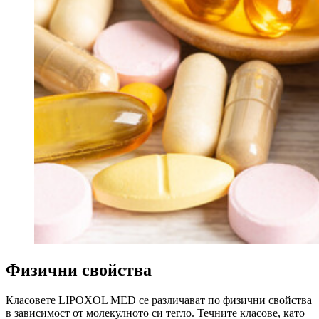
Физични свойства
Класовете LIPOXOL MED се различават по физични свойства
в зависимост от молекулното си тегло. Течните класове, като