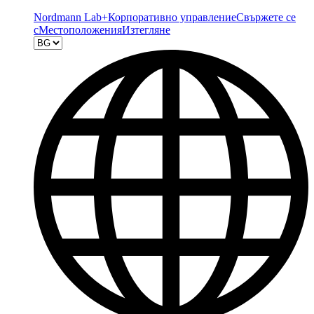
Nordmann Lab+
Корпоративно управление
Свържете се
с
Местоположения
Изтегляне