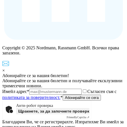
Copyright © 2025 Nordmann, Rassmann GmbH. Всички права
запазени.
×
Абонирайте се за нашия бюлетин!
Абонирайте се за нашия бюлетин и получавайте ексклузивни
тримесечни новини.
Имейл адрес*
Съгласен съм с
политиката за поверителност.
*
Анти-робот проверка
Щракнете, за да започнете проверката
Friendly
Captcha ⇗
Благодарим Ви, че се регистрирахте. Изпратихме Ви имейл за
потвърждение на Вашия имейл адрес.