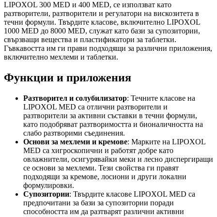
LIPOXOL 300 MED и 400 MED, се използват като
разтворители, разтворители и регулатори на вискозитета в
течни формули. Твърдите класове, включително LIPOXOL
1000 MED до 8000 MED, служат като бази за супозитории,
свързващи вещества и пластификатори за таблетки.
Гъвкавостта им ги прави подходящи за различни приложения,
включително мехлеми и таблетки.
Функции и приложения
Разтворител и солубилизатор
: Течните класове на
LIPOXOL MED са отлични разтворители и
разтворители за активни съставки в течни формули,
като подобряват разтворимостта и бионаличността на
слабо разтворими съединения.
Основи за мехлеми и кремове
: Марките на LIPOXOL
MED са хигроскопични и работят добре като
овлажнители, осигурявайки меки и лесно диспергиращи
се основи за мехлеми. Тези свойства ги правят
подходящи за кремове, лосиони и други локални
формулировки.
Супозитории
: Твърдите класове LIPOXOL MED са
предпочитани за бази за супозитории поради
способността им да разтварят различни активни