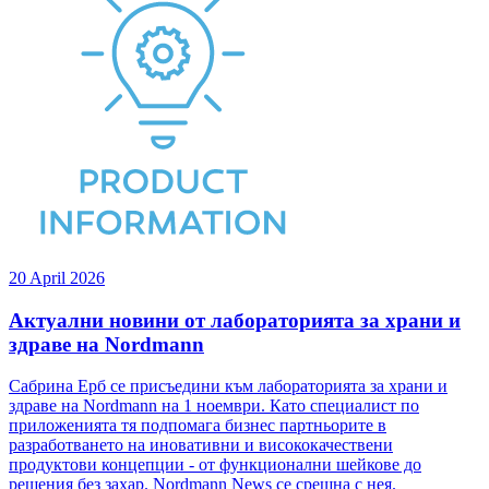
20 April 2026
Актуални новини от лабораторията за храни и
здраве на Nordmann
Сабрина Ерб се присъедини към лабораторията за храни и
здраве на Nordmann на 1 ноември. Като специалист по
приложенията тя подпомага бизнес партньорите в
разработването на иновативни и висококачествени
продуктови концепции - от функционални шейкове до
решения без захар. Nordmann News се срещна с нея.