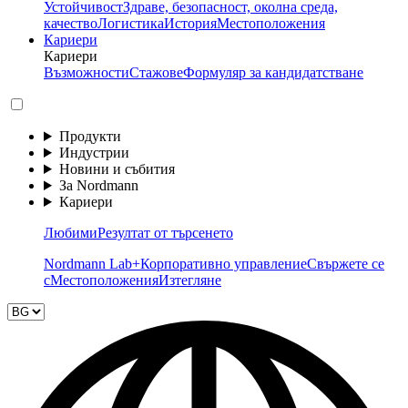
Устойчивост
Здраве, безопасност, околна среда,
качество
Логистика
История
Местоположения
Кариери
Кариери
Възможности
Стажове
Формуляр за кандидатстване
Продукти
Индустрии
Новини и събития
За Nordmann
Кариери
Любими
Резултат от търсенето
Nordmann Lab+
Корпоративно управление
Свържете се
с
Местоположения
Изтегляне