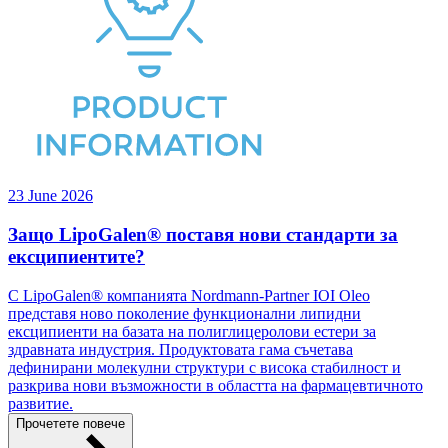
23 June 2026
Защо LipoGalen® поставя нови стандарти за
ексципиентите?
С LipoGalen® компанията Nordmann-Partner IOI Oleo
представя ново поколение функционални липидни
ексципиенти на базата на полиглицеролови естери за
здравната индустрия. Продуктовата гама съчетава
дефинирани молекулни структури с висока стабилност и
разкрива нови възможности в областта на фармацевтичното
развитие.
Прочетете повече