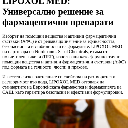
LIPOXOL MED:
Универсално решение за
фармацевтични препарати
Изборът на помощни вещества и активни фармацевтични
съставки (АФС) е от решаващо значение за ефикасността,
безопасността и стабилността на формулите. LIPOXOL MED
на партньора на Nordmann - Sasol Chemicals, е гама от
полиетиленгликоли (ПЕГ), използвани като фармацевтични
помощни вещества и активни фармацевтични съставки (АФС)
под формата на течности, люспи и прахове.
Известен с изключителните си свойства на разтворител и
разтворимост във вода, LIPOXOL MED отговаря на
стандартите на Европейската фармакопея и фармакопеята на
САЩ, като гарантира безопасни и ефективни формулировки.