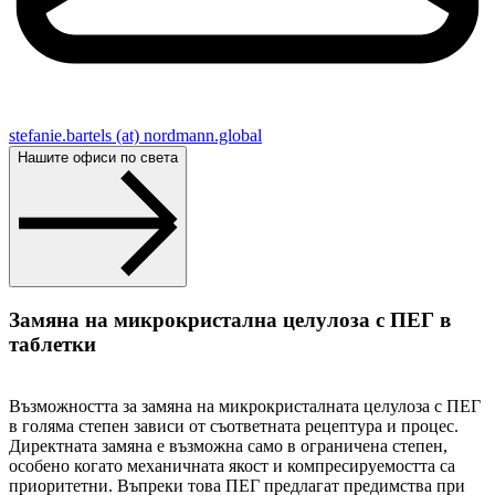
stefanie.bartels (at) nordmann.global
Нашите офиси по света
Замяна на микрокристална целулоза с ПЕГ в
таблетки
Възможността за замяна на микрокристалната целулоза с ПЕГ
в голяма степен зависи от съответната рецептура и процес.
Директната замяна е възможна само в ограничена степен,
особено когато механичната якост и компресируемостта са
приоритетни. Въпреки това ПЕГ предлагат предимства при