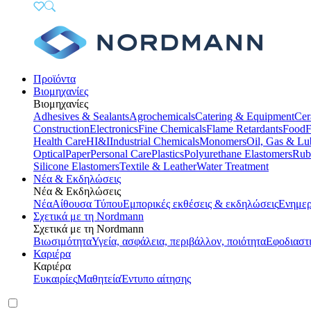
Προϊόντα
Βιομηχανίες
Βιομηχανίες
Adhesives & Sealants
Agrochemicals
Catering & Equipment
Cer
Construction
Electronics
Fine Chemicals
Flame Retardants
Food
F
Health Care
HI&I
Industrial Chemicals
Monomers
Oil, Gas & Lu
Optical
Paper
Personal Care
Plastics
Polyurethane Elastomers
Rub
Silicone Elastomers
Textile & Leather
Water Treatment
Νέα & Εκδηλώσεις
Νέα & Εκδηλώσεις
Νέα
Αίθουσα Τύπου
Εμπορικές εκθέσεις & εκδηλώσεις
Ενημερ
Σχετικά με τη Nordmann
Σχετικά με τη Nordmann
Βιωσιμότητα
Υγεία, ασφάλεια, περιβάλλον, ποιότητα
Εφοδιαστ
Καριέρα
Καριέρα
Ευκαιρίες
Μαθητεία
Έντυπο αίτησης