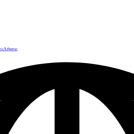
ες
Λήψεις