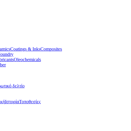
amics
Coatings & Inks
Composites
oundry
bricants
Oleochemicals
ber
ωτικό δελτίο
ική
Ιστορία
Τοποθεσίες