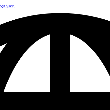
ες
Λήψεις