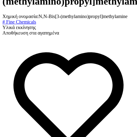
(methylamino)propyl]methylam
Χημική ονομασία:
N,N-Bis[3-(methylamino)propyl]methylamine
# Fine Chemicals
Υλικά εκκίνησης
Αποθήκευση στα αγαπημένα