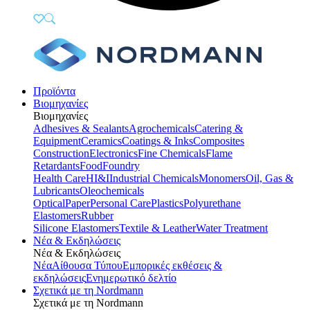
Προϊόντα
Βιομηχανίες
Βιομηχανίες
Adhesives & Sealants
Agrochemicals
Catering &
Equipment
Ceramics
Coatings & Inks
Composites
Construction
Electronics
Fine Chemicals
Flame
Retardants
Food
Foundry
Health Care
HI&I
Industrial Chemicals
Monomers
Oil, Gas &
Lubricants
Oleochemicals
Optical
Paper
Personal Care
Plastics
Polyurethane
Elastomers
Rubber
Silicone Elastomers
Textile & Leather
Water Treatment
Νέα & Εκδηλώσεις
Νέα & Εκδηλώσεις
Νέα
Αίθουσα Τύπου
Εμπορικές εκθέσεις &
εκδηλώσεις
Ενημερωτικό δελτίο
Σχετικά με τη Nordmann
Σχετικά με τη Nordmann