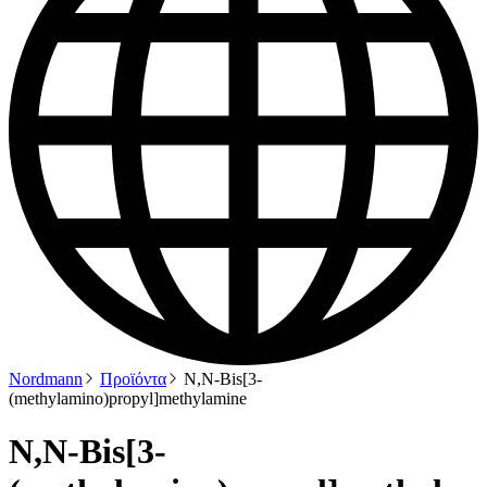
Nordmann
Προϊόντα
N,N-Bis[3-
(methylamino)propyl]methylamine
N,N-Bis[3-