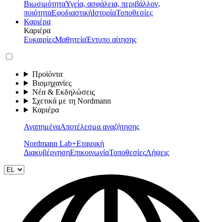
Βιωσιμότητα
Υγεία, ασφάλεια, περιβάλλον,
ποιότητα
Εφοδιαστική
Ιστορία
Τοποθεσίες
Καριέρα
Καριέρα
Ευκαιρίες
Μαθητεία
Έντυπο αίτησης
Προϊόντα
Βιομηχανίες
Νέα & Εκδηλώσεις
Σχετικά με τη Nordmann
Καριέρα
Αγαπημένα
Αποτέλεσμα αναζήτησης
Nordmann Lab+
Εταιρική
Διακυβέρνηση
Επικοινωνία
Τοποθεσίες
Λήψεις