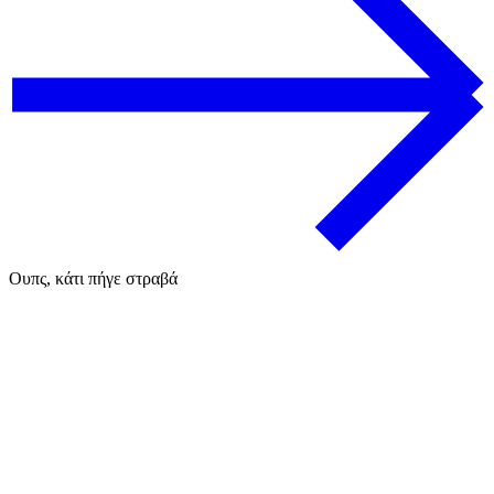
Ουπς, κάτι πήγε στραβά