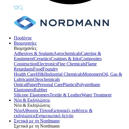
Προϊόντα
Βιομηχανίες
Βιομηχανίες
Adhesives & Sealants
Agrochemicals
Catering &
Equipment
Ceramics
Coatings & Inks
Composites
Construction
Electronics
Fine Chemicals
Flame
Retardants
Food
Foundry
Health Care
HI&I
Industrial Chemicals
Monomers
Oil, Gas &
Lubricants
Oleochemicals
Optical
Paper
Personal Care
Plastics
Polyurethane
Elastomers
Rubber
Silicone Elastomers
Textile & Leather
Water Treatment
Νέα & Εκδηλώσεις
Νέα & Εκδηλώσεις
Νέα
Αίθουσα Τύπου
Εμπορικές εκθέσεις &
εκδηλώσεις
Ενημερωτικό δελτίο
Σχετικά με τη Nordmann
Σχετικά με τη Nordmann