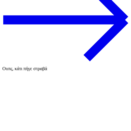
Ουπς, κάτι πήγε στραβά