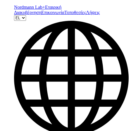
Nordmann Lab+
Εταιρική
Διακυβέρνηση
Επικοινωνία
Τοποθεσίες
Λήψεις