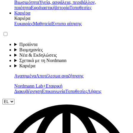
Βιωσιμότητα
Υγεία, ασφάλεια, περιβάλλον,
ποιότητα
Εφοδιαστική
Ιστορία
Τοποθεσίες
Καριέρα
Καριέρα
Ευκαιρίες
Μαθητεία
Έντυπο αίτησης
Προϊόντα
Βιομηχανίες
Νέα & Εκδηλώσεις
Σχετικά με τη Nordmann
Καριέρα
Αγαπημένα
Αποτέλεσμα αναζήτησης
Nordmann Lab+
Εταιρική
Διακυβέρνηση
Επικοινωνία
Τοποθεσίες
Λήψεις