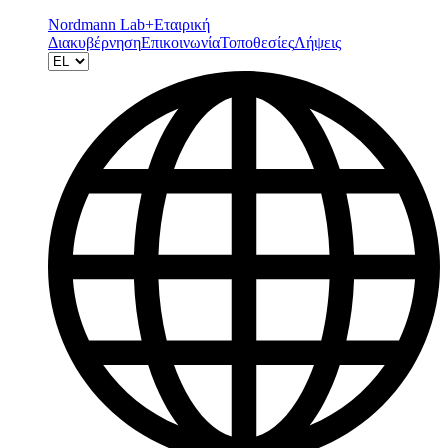
Nordmann Lab+
Εταιρική
Διακυβέρνηση
Επικοινωνία
Τοποθεσίες
Λήψεις