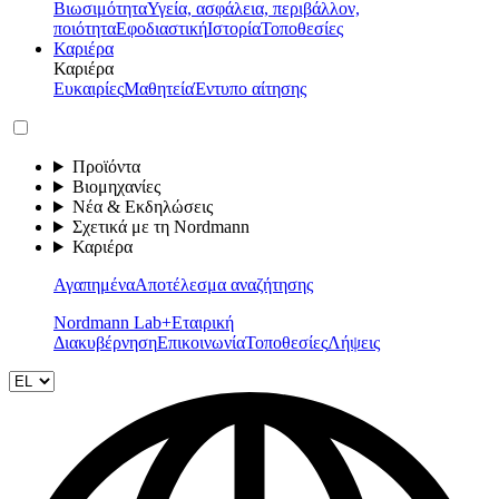
Βιωσιμότητα
Υγεία, ασφάλεια, περιβάλλον,
ποιότητα
Εφοδιαστική
Ιστορία
Τοποθεσίες
Καριέρα
Καριέρα
Ευκαιρίες
Μαθητεία
Έντυπο αίτησης
Προϊόντα
Βιομηχανίες
Νέα & Εκδηλώσεις
Σχετικά με τη Nordmann
Καριέρα
Αγαπημένα
Αποτέλεσμα αναζήτησης
Nordmann Lab+
Εταιρική
Διακυβέρνηση
Επικοινωνία
Τοποθεσίες
Λήψεις