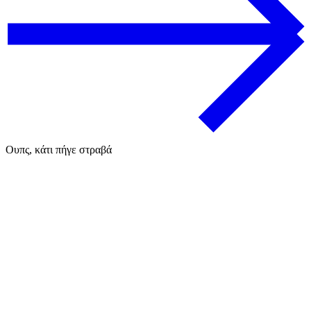
Ουπς, κάτι πήγε στραβά