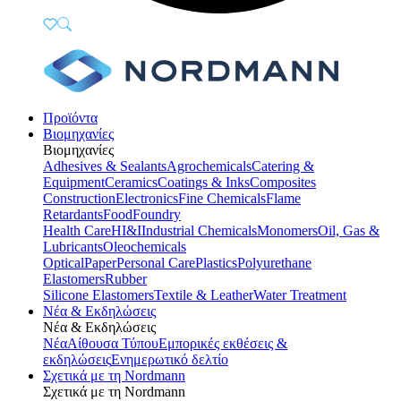
Προϊόντα
Βιομηχανίες
Βιομηχανίες
Adhesives & Sealants
Agrochemicals
Catering &
Equipment
Ceramics
Coatings & Inks
Composites
Construction
Electronics
Fine Chemicals
Flame
Retardants
Food
Foundry
Health Care
HI&I
Industrial Chemicals
Monomers
Oil, Gas &
Lubricants
Oleochemicals
Optical
Paper
Personal Care
Plastics
Polyurethane
Elastomers
Rubber
Silicone Elastomers
Textile & Leather
Water Treatment
Νέα & Εκδηλώσεις
Νέα & Εκδηλώσεις
Νέα
Αίθουσα Τύπου
Εμπορικές εκθέσεις &
εκδηλώσεις
Ενημερωτικό δελτίο
Σχετικά με τη Nordmann
Σχετικά με τη Nordmann