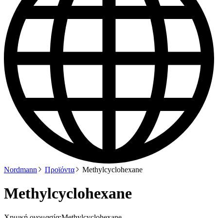
Nordmann
Προϊόντα
Methylcyclohexane
Methylcyclohexane
Χημική ονομασία:
Methylcyclohexane