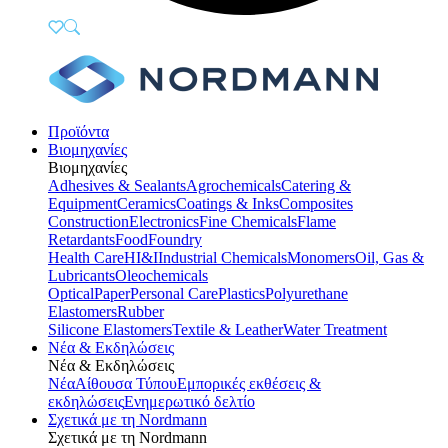
Προϊόντα
Βιομηχανίες
Βιομηχανίες
Adhesives & Sealants
Agrochemicals
Catering &
Equipment
Ceramics
Coatings & Inks
Composites
Construction
Electronics
Fine Chemicals
Flame
Retardants
Food
Foundry
Health Care
HI&I
Industrial Chemicals
Monomers
Oil, Gas &
Lubricants
Oleochemicals
Optical
Paper
Personal Care
Plastics
Polyurethane
Elastomers
Rubber
Silicone Elastomers
Textile & Leather
Water Treatment
Νέα & Εκδηλώσεις
Νέα & Εκδηλώσεις
Νέα
Αίθουσα Τύπου
Εμπορικές εκθέσεις &
εκδηλώσεις
Ενημερωτικό δελτίο
Σχετικά με τη Nordmann
Σχετικά με τη Nordmann