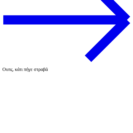
Ουπς, κάτι πήγε στραβά