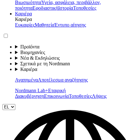
Βιωσιμότητα
Υγεία, ασφάλεια, περιβάλλον,
ποιότητα
Εφοδιαστική
Ιστορία
Τοποθεσίες
Καριέρα
Καριέρα
Ευκαιρίες
Μαθητεία
Έντυπο αίτησης
Προϊόντα
Βιομηχανίες
Νέα & Εκδηλώσεις
Σχετικά με τη Nordmann
Καριέρα
Αγαπημένα
Αποτέλεσμα αναζήτησης
Nordmann Lab+
Εταιρική
Διακυβέρνηση
Επικοινωνία
Τοποθεσίες
Λήψεις