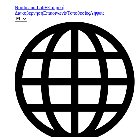
Nordmann Lab+
Εταιρική
Διακυβέρνηση
Επικοινωνία
Τοποθεσίες
Λήψεις