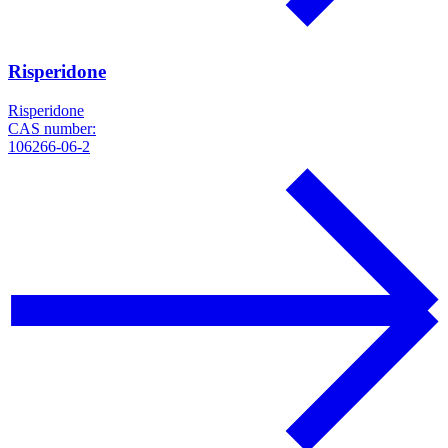
Risperidone
Risperidone
CAS number:
106266-06-2