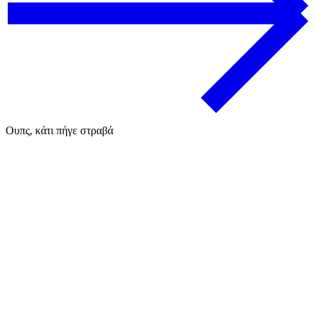
Ουπς, κάτι πήγε στραβά