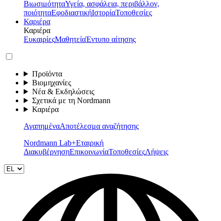
Βιωσιμότητα
Υγεία, ασφάλεια, περιβάλλον,
ποιότητα
Εφοδιαστική
Ιστορία
Τοποθεσίες
Καριέρα
Καριέρα
Ευκαιρίες
Μαθητεία
Έντυπο αίτησης
Προϊόντα
Βιομηχανίες
Νέα & Εκδηλώσεις
Σχετικά με τη Nordmann
Καριέρα
Αγαπημένα
Αποτέλεσμα αναζήτησης
Nordmann Lab+
Εταιρική
Διακυβέρνηση
Επικοινωνία
Τοποθεσίες
Λήψεις