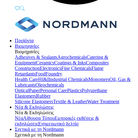
Προϊόντα
Βιομηχανίες
Βιομηχανίες
Adhesives & Sealants
Agrochemicals
Catering &
Equipment
Ceramics
Coatings & Inks
Composites
Construction
Electronics
Fine Chemicals
Flame
Retardants
Food
Foundry
Health Care
HI&I
Industrial Chemicals
Monomers
Oil, Gas &
Lubricants
Oleochemicals
Optical
Paper
Personal Care
Plastics
Polyurethane
Elastomers
Rubber
Silicone Elastomers
Textile & Leather
Water Treatment
Νέα & Εκδηλώσεις
Νέα & Εκδηλώσεις
Νέα
Αίθουσα Τύπου
Εμπορικές εκθέσεις &
εκδηλώσεις
Ενημερωτικό δελτίο
Σχετικά με τη Nordmann
Σχετικά με τη Nordmann