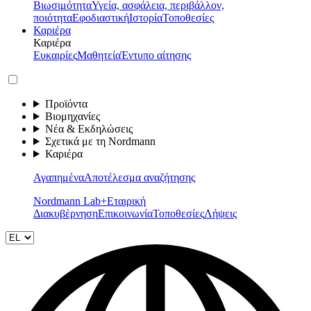
Βιωσιμότητα
Υγεία, ασφάλεια, περιβάλλον,
ποιότητα
Εφοδιαστική
Ιστορία
Τοποθεσίες
Καριέρα
Καριέρα
Ευκαιρίες
Μαθητεία
Έντυπο αίτησης
Προϊόντα
Βιομηχανίες
Νέα & Εκδηλώσεις
Σχετικά με τη Nordmann
Καριέρα
Αγαπημένα
Αποτέλεσμα αναζήτησης
Nordmann Lab+
Εταιρική
Διακυβέρνηση
Επικοινωνία
Τοποθεσίες
Λήψεις