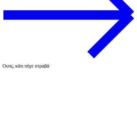
Ουπς, κάτι πήγε στραβά