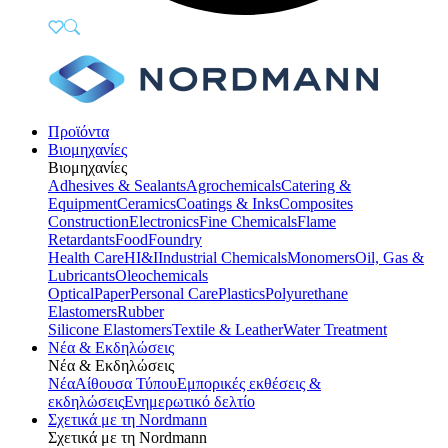
Προϊόντα
Βιομηχανίες
Βιομηχανίες
Adhesives & Sealants
Agrochemicals
Catering &
Equipment
Ceramics
Coatings & Inks
Composites
Construction
Electronics
Fine Chemicals
Flame
Retardants
Food
Foundry
Health Care
HI&I
Industrial Chemicals
Monomers
Oil, Gas &
Lubricants
Oleochemicals
Optical
Paper
Personal Care
Plastics
Polyurethane
Elastomers
Rubber
Silicone Elastomers
Textile & Leather
Water Treatment
Νέα & Εκδηλώσεις
Νέα & Εκδηλώσεις
Νέα
Αίθουσα Τύπου
Εμπορικές εκθέσεις &
εκδηλώσεις
Ενημερωτικό δελτίο
Σχετικά με τη Nordmann
Σχετικά με τη Nordmann