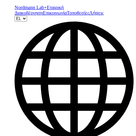
Nordmann Lab+
Εταιρική
Διακυβέρνηση
Επικοινωνία
Τοποθεσίες
Λήψεις