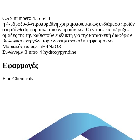
CAS number:
5435-54-1
η 4-υδροξυ-3-νιτροπυριδίνη χρησιμοποιείται ως ενδιάμεσο προϊόν
στη σύνθεση φαρμακευτικών προϊόντων. Οι νιτρο- και υδροξυ-
ομάδες της την καθιστούν ευέλικτη για την κατασκευή διαφόρων
βιολογικά ενεργών μορίων στην ανακάλυψη φαρμάκων.
Μοριακός τύπος:
C5H4N2O3
Συνώνυμα:
3-nitro-4-hydroxypyridine
Εφαρμογές
Fine Chemicals