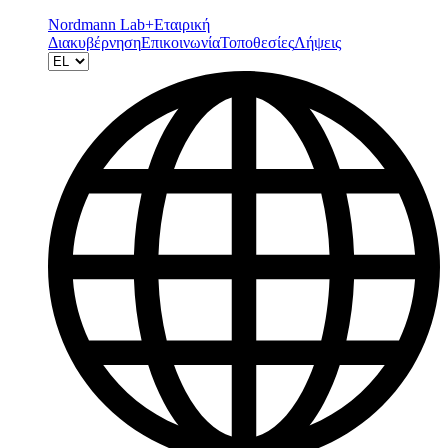
Nordmann Lab+
Εταιρική
Διακυβέρνηση
Επικοινωνία
Τοποθεσίες
Λήψεις