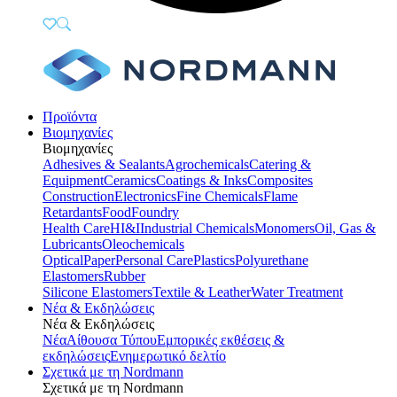
Προϊόντα
Βιομηχανίες
Βιομηχανίες
Adhesives & Sealants
Agrochemicals
Catering &
Equipment
Ceramics
Coatings & Inks
Composites
Construction
Electronics
Fine Chemicals
Flame
Retardants
Food
Foundry
Health Care
HI&I
Industrial Chemicals
Monomers
Oil, Gas &
Lubricants
Oleochemicals
Optical
Paper
Personal Care
Plastics
Polyurethane
Elastomers
Rubber
Silicone Elastomers
Textile & Leather
Water Treatment
Νέα & Εκδηλώσεις
Νέα & Εκδηλώσεις
Νέα
Αίθουσα Τύπου
Εμπορικές εκθέσεις &
εκδηλώσεις
Ενημερωτικό δελτίο
Σχετικά με τη Nordmann
Σχετικά με τη Nordmann