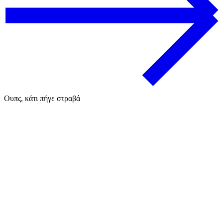
Ουπς, κάτι πήγε στραβά