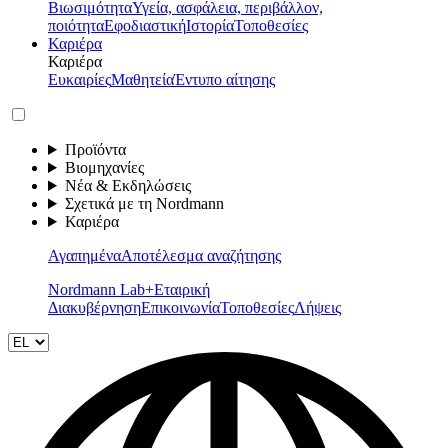
Βιωσιμότητα
Υγεία, ασφάλεια, περιβάλλον,
ποιότητα
Εφοδιαστική
Ιστορία
Τοποθεσίες
Καριέρα
Καριέρα
Ευκαιρίες
Μαθητεία
Έντυπο αίτησης
Προϊόντα
Βιομηχανίες
Νέα & Εκδηλώσεις
Σχετικά με τη Nordmann
Καριέρα
Αγαπημένα
Αποτέλεσμα αναζήτησης
Nordmann Lab+
Εταιρική
Διακυβέρνηση
Επικοινωνία
Τοποθεσίες
Λήψεις