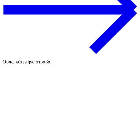
Ουπς, κάτι πήγε στραβά