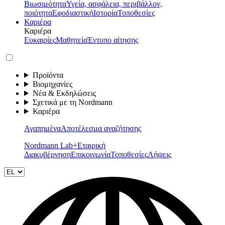
Βιωσιμότητα
Υγεία, ασφάλεια, περιβάλλον,
ποιότητα
Εφοδιαστική
Ιστορία
Τοποθεσίες
Καριέρα
Καριέρα
Ευκαιρίες
Μαθητεία
Έντυπο αίτησης
Προϊόντα
Βιομηχανίες
Νέα & Εκδηλώσεις
Σχετικά με τη Nordmann
Καριέρα
Αγαπημένα
Αποτέλεσμα αναζήτησης
Nordmann Lab+
Εταιρική
Διακυβέρνηση
Επικοινωνία
Τοποθεσίες
Λήψεις