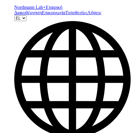
Nordmann Lab+
Εταιρική
Διακυβέρνηση
Επικοινωνία
Τοποθεσίες
Λήψεις