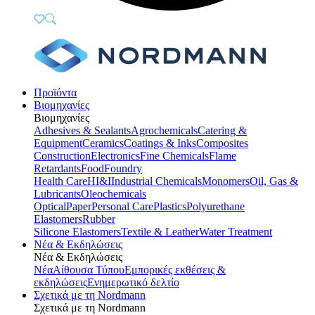
Προϊόντα
Βιομηχανίες
Βιομηχανίες
Adhesives & Sealants
Agrochemicals
Catering &
Equipment
Ceramics
Coatings & Inks
Composites
Construction
Electronics
Fine Chemicals
Flame
Retardants
Food
Foundry
Health Care
HI&I
Industrial Chemicals
Monomers
Oil, Gas &
Lubricants
Oleochemicals
Optical
Paper
Personal Care
Plastics
Polyurethane
Elastomers
Rubber
Silicone Elastomers
Textile & Leather
Water Treatment
Νέα & Εκδηλώσεις
Νέα & Εκδηλώσεις
Νέα
Αίθουσα Τύπου
Εμπορικές εκθέσεις &
εκδηλώσεις
Ενημερωτικό δελτίο
Σχετικά με τη Nordmann
Σχετικά με τη Nordmann