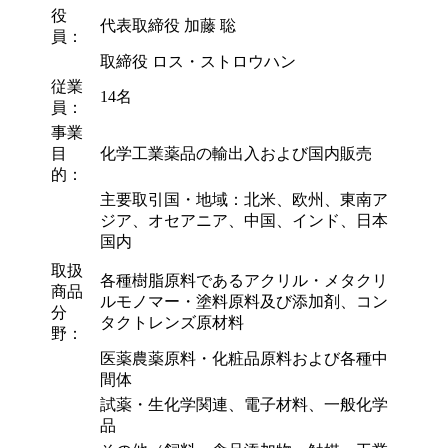
役
代表取締役 加藤 聡
員：
取締役 ロス・ストロウハン
従業
14名
員：
事業
目
化学工業薬品の輸出入および国内販売
的：
主要取引国・地域：北米、欧州、東南ア
ジア、オセアニア、中国、インド、日本
国内
取扱
各種樹脂原料であるアクリル・メタクリ
商品
ルモノマー・塗料原料及び添加剤、コン
分
タクトレンズ原材料
野：
医薬農薬原料・化粧品原料および各種中
間体
試薬・生化学関連、電子材料、一般化学
品