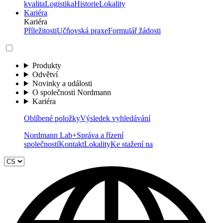
kvalita
Logistika
Historie
Lokality
Kariéra
Kariéra
Příležitosti
Učňovská praxe
Formulář žádosti
Produkty
Odvětví
Novinky a události
O společnosti Nordmann
Kariéra
Oblíbené položky
Výsledek vyhledávání
Nordmann Lab+
Správa a řízení
společností
Kontakt
Lokality
Ke stažení na