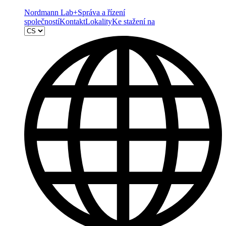
Nordmann Lab+
Správa a řízení
společností
Kontakt
Lokality
Ke stažení na