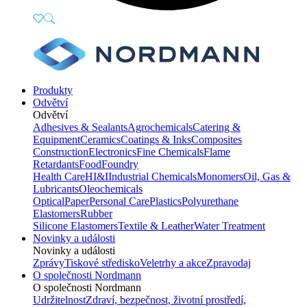
Produkty
Odvětví
Odvětví
Adhesives & Sealants
Agrochemicals
Catering &
Equipment
Ceramics
Coatings & Inks
Composites
Construction
Electronics
Fine Chemicals
Flame
Retardants
Food
Foundry
Health Care
HI&I
Industrial Chemicals
Monomers
Oil, Gas &
Lubricants
Oleochemicals
Optical
Paper
Personal Care
Plastics
Polyurethane
Elastomers
Rubber
Silicone Elastomers
Textile & Leather
Water Treatment
Novinky a události
Novinky a události
Zprávy
Tiskové středisko
Veletrhy a akce
Zpravodaj
O společnosti Nordmann
O společnosti Nordmann
Udržitelnost
Zdraví, bezpečnost, životní prostředí,