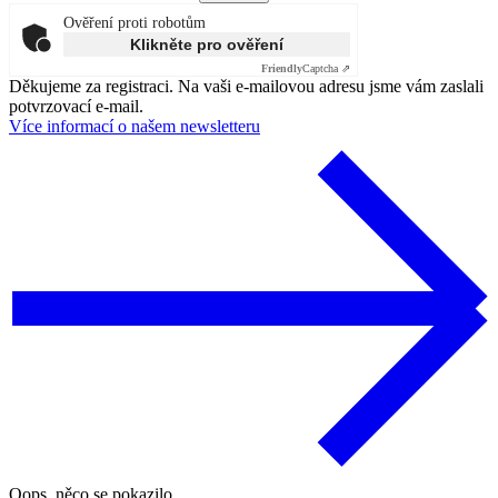
Ověření proti robotům
Klikněte pro ověření
Friendly
Captcha ⇗
Děkujeme za registraci. Na vaši e-mailovou adresu jsme vám zaslali
potvrzovací e-mail.
Více informací o našem newsletteru
Oops, něco se pokazilo