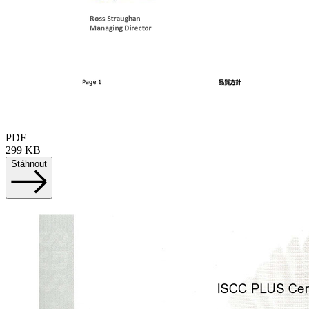
PDF
299 KB
Stáhnout