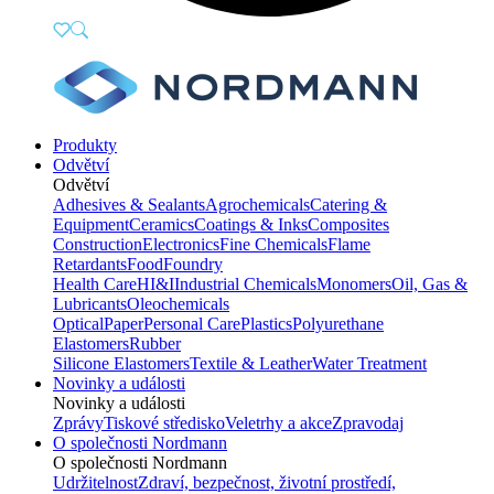
Produkty
Odvětví
Odvětví
Adhesives & Sealants
Agrochemicals
Catering &
Equipment
Ceramics
Coatings & Inks
Composites
Construction
Electronics
Fine Chemicals
Flame
Retardants
Food
Foundry
Health Care
HI&I
Industrial Chemicals
Monomers
Oil, Gas &
Lubricants
Oleochemicals
Optical
Paper
Personal Care
Plastics
Polyurethane
Elastomers
Rubber
Silicone Elastomers
Textile & Leather
Water Treatment
Novinky a události
Novinky a události
Zprávy
Tiskové středisko
Veletrhy a akce
Zpravodaj
O společnosti Nordmann
O společnosti Nordmann
Udržitelnost
Zdraví, bezpečnost, životní prostředí,