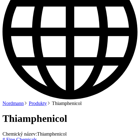
Nordmann
Produkty
Thiamphenicol
Thiamphenicol
Chemický název:
Thiamphenicol
# Fine Chemicals