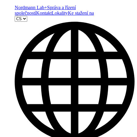
Nordmann Lab+
Správa a řízení
společností
Kontakt
Lokality
Ke stažení na