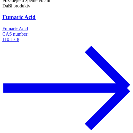
Požádejte o zpětné volání
Další produkty
Fumaric Acid
Fumaric Acid
CAS number:
110-17-8