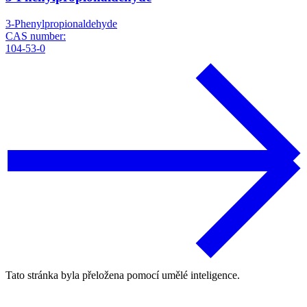
3-Phenylpropionaldehyde
CAS number:
104-53-0
Tato stránka byla přeložena pomocí umělé inteligence.