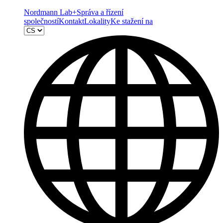
Nordmann Lab+
Správa a řízení
společností
Kontakt
Lokality
Ke stažení na