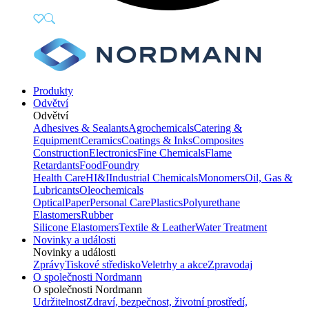
Produkty
Odvětví
Odvětví
Adhesives & Sealants
Agrochemicals
Catering &
Equipment
Ceramics
Coatings & Inks
Composites
Construction
Electronics
Fine Chemicals
Flame
Retardants
Food
Foundry
Health Care
HI&I
Industrial Chemicals
Monomers
Oil, Gas &
Lubricants
Oleochemicals
Optical
Paper
Personal Care
Plastics
Polyurethane
Elastomers
Rubber
Silicone Elastomers
Textile & Leather
Water Treatment
Novinky a události
Novinky a události
Zprávy
Tiskové středisko
Veletrhy a akce
Zpravodaj
O společnosti Nordmann
O společnosti Nordmann
Udržitelnost
Zdraví, bezpečnost, životní prostředí,