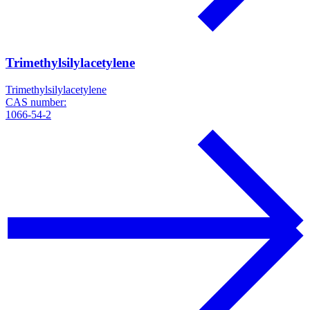
Trimethylsilylacetylene
Trimethylsilylacetylene
CAS number:
1066-54-2