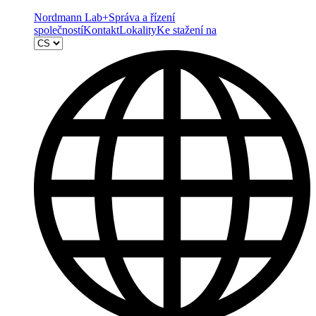
Nordmann Lab+
Správa a řízení
společností
Kontakt
Lokality
Ke stažení na