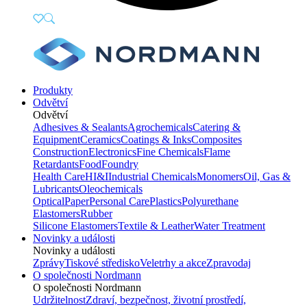
Produkty
Odvětví
Odvětví
Adhesives & Sealants
Agrochemicals
Catering &
Equipment
Ceramics
Coatings & Inks
Composites
Construction
Electronics
Fine Chemicals
Flame
Retardants
Food
Foundry
Health Care
HI&I
Industrial Chemicals
Monomers
Oil, Gas &
Lubricants
Oleochemicals
Optical
Paper
Personal Care
Plastics
Polyurethane
Elastomers
Rubber
Silicone Elastomers
Textile & Leather
Water Treatment
Novinky a události
Novinky a události
Zprávy
Tiskové středisko
Veletrhy a akce
Zpravodaj
O společnosti Nordmann
O společnosti Nordmann
Udržitelnost
Zdraví, bezpečnost, životní prostředí,