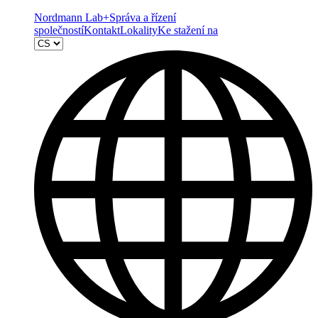
Nordmann Lab+
Správa a řízení
společností
Kontakt
Lokality
Ke stažení na