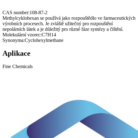
CAS number:
108-87-2
Methylcyklohexan se používá jako rozpouštědlo ve farmaceutických
výrobních procesech. Je zvláště užitečný pro rozpouštění
nepolárních látek a je důležitý pro různé fáze syntézy a čištění.
Molekulární vzorec:
C7H14
Synonyma:
Cyclohexylmethane
Aplikace
Fine Chemicals