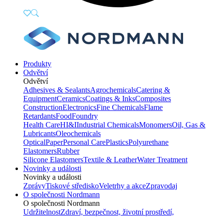
Produkty
Odvětví
Odvětví
Adhesives & Sealants
Agrochemicals
Catering &
Equipment
Ceramics
Coatings & Inks
Composites
Construction
Electronics
Fine Chemicals
Flame
Retardants
Food
Foundry
Health Care
HI&I
Industrial Chemicals
Monomers
Oil, Gas &
Lubricants
Oleochemicals
Optical
Paper
Personal Care
Plastics
Polyurethane
Elastomers
Rubber
Silicone Elastomers
Textile & Leather
Water Treatment
Novinky a události
Novinky a události
Zprávy
Tiskové středisko
Veletrhy a akce
Zpravodaj
O společnosti Nordmann
O společnosti Nordmann
Udržitelnost
Zdraví, bezpečnost, životní prostředí,