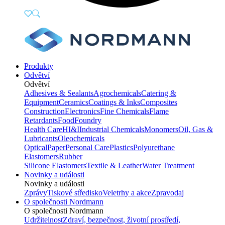
Produkty
Odvětví
Odvětví
Adhesives & Sealants
Agrochemicals
Catering &
Equipment
Ceramics
Coatings & Inks
Composites
Construction
Electronics
Fine Chemicals
Flame
Retardants
Food
Foundry
Health Care
HI&I
Industrial Chemicals
Monomers
Oil, Gas &
Lubricants
Oleochemicals
Optical
Paper
Personal Care
Plastics
Polyurethane
Elastomers
Rubber
Silicone Elastomers
Textile & Leather
Water Treatment
Novinky a události
Novinky a události
Zprávy
Tiskové středisko
Veletrhy a akce
Zpravodaj
O společnosti Nordmann
O společnosti Nordmann
Udržitelnost
Zdraví, bezpečnost, životní prostředí,