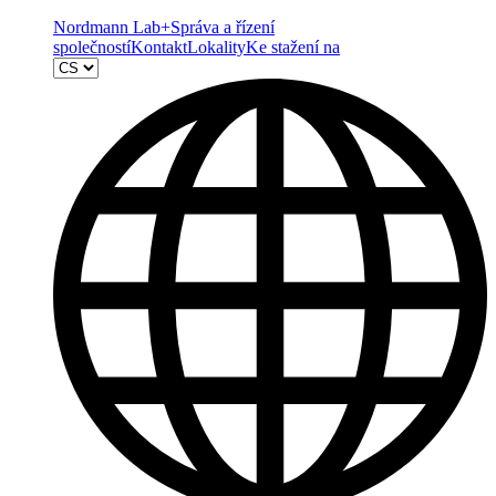
Nordmann Lab+
Správa a řízení
společností
Kontakt
Lokality
Ke stažení na