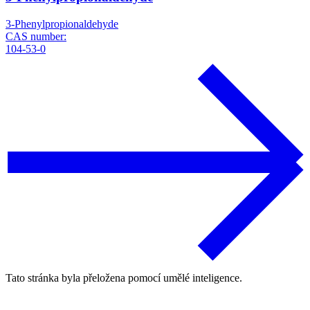
3-Phenylpropionaldehyde
CAS number:
104-53-0
Tato stránka byla přeložena pomocí umělé inteligence.