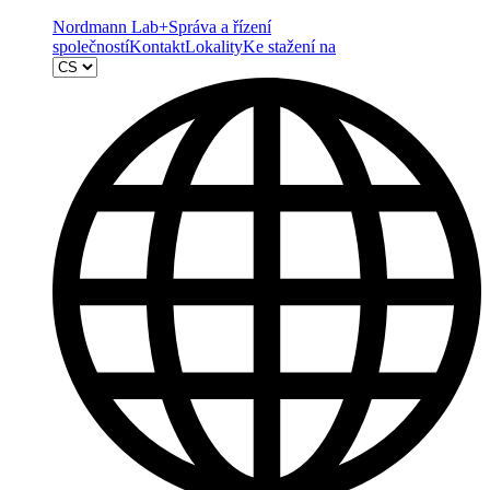
Nordmann Lab+
Správa a řízení
společností
Kontakt
Lokality
Ke stažení na