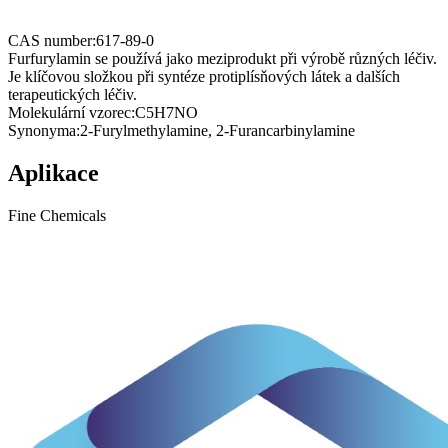
CAS number:
617-89-0
Furfurylamin se používá jako meziprodukt při výrobě různých léčiv.
Je klíčovou složkou při syntéze protiplísňových látek a dalších
terapeutických léčiv.
Molekulární vzorec:
C5H7NO
Synonyma:
2-Furylmethylamine, 2-Furancarbinylamine
Aplikace
Fine Chemicals