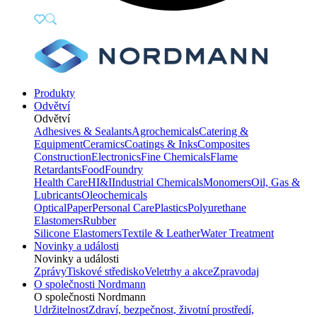
Produkty
Odvětví
Odvětví
Adhesives & Sealants
Agrochemicals
Catering &
Equipment
Ceramics
Coatings & Inks
Composites
Construction
Electronics
Fine Chemicals
Flame
Retardants
Food
Foundry
Health Care
HI&I
Industrial Chemicals
Monomers
Oil, Gas &
Lubricants
Oleochemicals
Optical
Paper
Personal Care
Plastics
Polyurethane
Elastomers
Rubber
Silicone Elastomers
Textile & Leather
Water Treatment
Novinky a události
Novinky a události
Zprávy
Tiskové středisko
Veletrhy a akce
Zpravodaj
O společnosti Nordmann
O společnosti Nordmann
Udržitelnost
Zdraví, bezpečnost, životní prostředí,