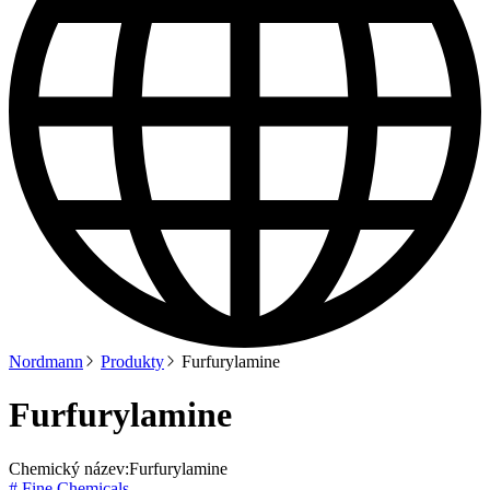
Nordmann
Produkty
Furfurylamine
Furfurylamine
Chemický název:
Furfurylamine
# Fine Chemicals