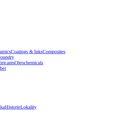
amics
Coatings & Inks
Composites
oundry
bricants
Oleochemicals
ber
ika
Historie
Lokality