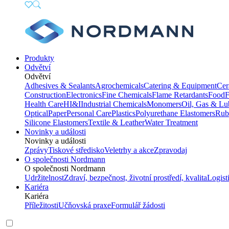
Produkty
Odvětví
Odvětví
Adhesives & Sealants
Agrochemicals
Catering & Equipment
Cer
Construction
Electronics
Fine Chemicals
Flame Retardants
Food
F
Health Care
HI&I
Industrial Chemicals
Monomers
Oil, Gas & Lu
Optical
Paper
Personal Care
Plastics
Polyurethane Elastomers
Rub
Silicone Elastomers
Textile & Leather
Water Treatment
Novinky a události
Novinky a události
Zprávy
Tiskové středisko
Veletrhy a akce
Zpravodaj
O společnosti Nordmann
O společnosti Nordmann
Udržitelnost
Zdraví, bezpečnost, životní prostředí, kvalita
Logist
Kariéra
Kariéra
Příležitosti
Učňovská praxe
Formulář žádosti