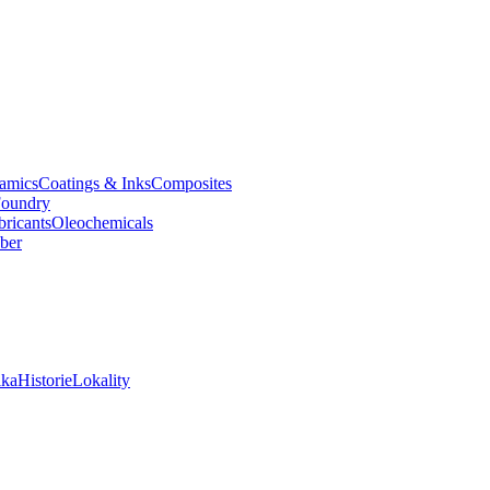
amics
Coatings & Inks
Composites
oundry
bricants
Oleochemicals
ber
ika
Historie
Lokality