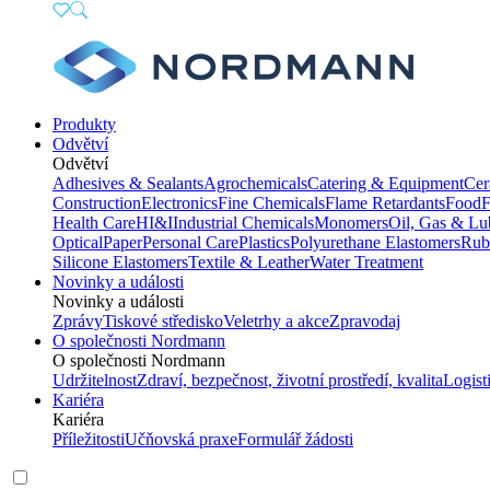
Produkty
Odvětví
Odvětví
Adhesives & Sealants
Agrochemicals
Catering & Equipment
Cer
Construction
Electronics
Fine Chemicals
Flame Retardants
Food
F
Health Care
HI&I
Industrial Chemicals
Monomers
Oil, Gas & Lu
Optical
Paper
Personal Care
Plastics
Polyurethane Elastomers
Rub
Silicone Elastomers
Textile & Leather
Water Treatment
Novinky a události
Novinky a události
Zprávy
Tiskové středisko
Veletrhy a akce
Zpravodaj
O společnosti Nordmann
O společnosti Nordmann
Udržitelnost
Zdraví, bezpečnost, životní prostředí, kvalita
Logist
Kariéra
Kariéra
Příležitosti
Učňovská praxe
Formulář žádosti