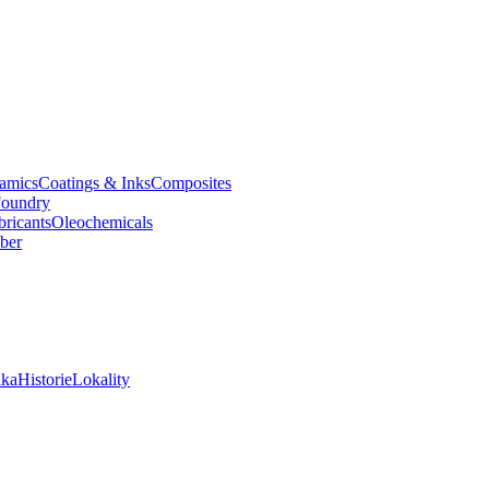
amics
Coatings & Inks
Composites
oundry
bricants
Oleochemicals
ber
ika
Historie
Lokality