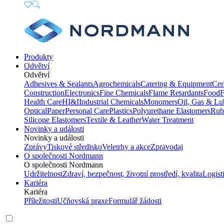
Produkty
Odvětví
Odvětví
Adhesives & Sealants
Agrochemicals
Catering & Equipment
Cer
Construction
Electronics
Fine Chemicals
Flame Retardants
Food
F
Health Care
HI&I
Industrial Chemicals
Monomers
Oil, Gas & Lu
Optical
Paper
Personal Care
Plastics
Polyurethane Elastomers
Rub
Silicone Elastomers
Textile & Leather
Water Treatment
Novinky a události
Novinky a události
Zprávy
Tiskové středisko
Veletrhy a akce
Zpravodaj
O společnosti Nordmann
O společnosti Nordmann
Udržitelnost
Zdraví, bezpečnost, životní prostředí, kvalita
Logist
Kariéra
Kariéra
Příležitosti
Učňovská praxe
Formulář žádosti