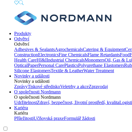
Produkty
Odvětví
Odvětví
Adhesives & Sealants
Agrochemicals
Catering & Equipment
Cer
Construction
Electronics
Fine Chemicals
Flame Retardants
Food
F
Health Care
HI&I
Industrial Chemicals
Monomers
Oil, Gas & Lu
Optical
Paper
Personal Care
Plastics
Polyurethane Elastomers
Rub
Silicone Elastomers
Textile & Leather
Water Treatment
Novinky a události
Novinky a události
Zprávy
Tiskové středisko
Veletrhy a akce
Zpravodaj
O společnosti Nordmann
O společnosti Nordmann
Udržitelnost
Zdraví, bezpečnost, životní prostředí, kvalita
Logist
Kariéra
Kariéra
Příležitosti
Učňovská praxe
Formulář žádosti