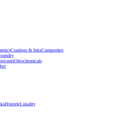
amics
Coatings & Inks
Composites
oundry
bricants
Oleochemicals
ber
ika
Historie
Lokality