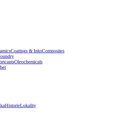
amics
Coatings & Inks
Composites
oundry
bricants
Oleochemicals
ber
ika
Historie
Lokality