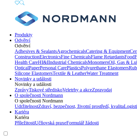
Produkty
Odvětví
Odvětví
Adhesives & Sealants
Agrochemicals
Catering & Equipment
Cer
Construction
Electronics
Fine Chemicals
Flame Retardants
Food
F
Health Care
HI&I
Industrial Chemicals
Monomers
Oil, Gas & Lu
Optical
Paper
Personal Care
Plastics
Polyurethane Elastomers
Rub
Silicone Elastomers
Textile & Leather
Water Treatment
Novinky a události
Novinky a události
Zprávy
Tiskové středisko
Veletrhy a akce
Zpravodaj
O společnosti Nordmann
O společnosti Nordmann
Udržitelnost
Zdraví, bezpečnost, životní prostředí, kvalita
Logist
Kariéra
Kariéra
Příležitosti
Učňovská praxe
Formulář žádosti