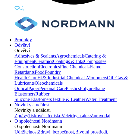
Produkty
Odvětví
Odvětví
Adhesives & Sealants
Agrochemicals
Catering &
Equipment
Ceramics
Coatings & Inks
Composites
Construction
Electronics
Fine Chemicals
Flame
Retardants
Food
Foundry
Health Care
HI&I
Industrial Chemicals
Monomers
Oil, Gas &
Lubricants
Oleochemicals
Optical
Paper
Personal Care
Plastics
Polyurethane
Elastomers
Rubber
Silicone Elastomers
Textile & Leather
Water Treatment
Novinky a události
Novinky a události
Zprávy
Tiskové středisko
Veletrhy a akce
Zpravodaj
O společnosti Nordmann
O společnosti Nordmann
Udržitelnost
Zdraví, bezpečnost, životní prostředí,