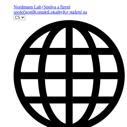
Nordmann Lab+
Správa a řízení
společností
Kontakt
Lokality
Ke stažení na