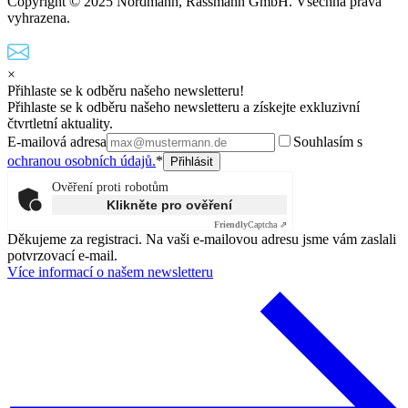
Copyright © 2025 Nordmann, Rassmann GmbH. Všechna práva
vyhrazena.
×
Přihlaste se k odběru našeho newsletteru!
Přihlaste se k odběru našeho newsletteru a získejte exkluzivní
čtvrtletní aktuality.
E-mailová adresa
Souhlasím s
ochranou osobních údajů.
*
Ověření proti robotům
Klikněte pro ověření
Friendly
Captcha ⇗
Děkujeme za registraci. Na vaši e-mailovou adresu jsme vám zaslali
potvrzovací e-mail.
Více informací o našem newsletteru