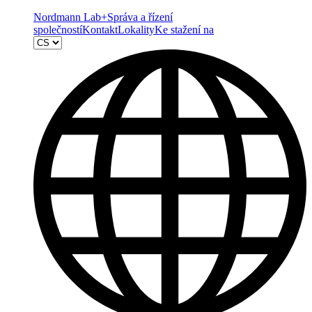
Nordmann Lab+
Správa a řízení
společností
Kontakt
Lokality
Ke stažení na