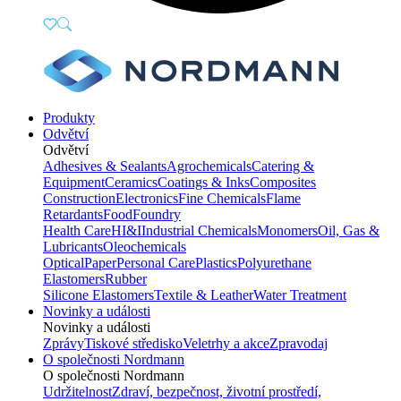
Produkty
Odvětví
Odvětví
Adhesives & Sealants
Agrochemicals
Catering &
Equipment
Ceramics
Coatings & Inks
Composites
Construction
Electronics
Fine Chemicals
Flame
Retardants
Food
Foundry
Health Care
HI&I
Industrial Chemicals
Monomers
Oil, Gas &
Lubricants
Oleochemicals
Optical
Paper
Personal Care
Plastics
Polyurethane
Elastomers
Rubber
Silicone Elastomers
Textile & Leather
Water Treatment
Novinky a události
Novinky a události
Zprávy
Tiskové středisko
Veletrhy a akce
Zpravodaj
O společnosti Nordmann
O společnosti Nordmann
Udržitelnost
Zdraví, bezpečnost, životní prostředí,